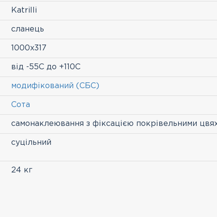
Katrilli
сланець
1000х317
від -55С до +110С
модифікований (СБС)
Сота
самонаклеювання з фіксацією покрівельними цвя
суцільний
24 кг