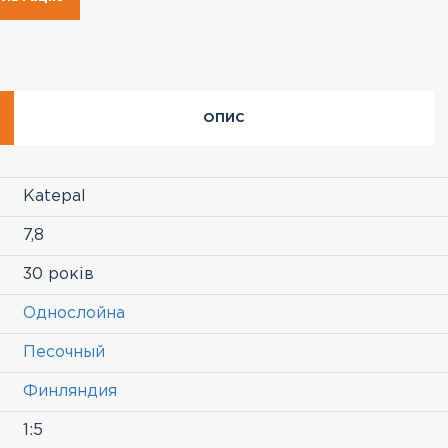
ОПИС
Katepal
7,8
30 років
Однослойна
Песочный
Финляндия
1:5