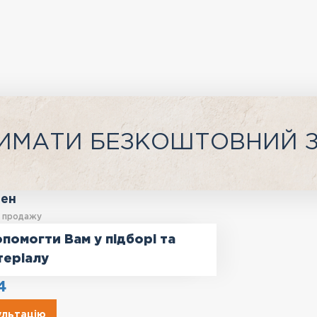
ИМАТИ БЕЗКОШТОВНИЙ 
ген
у продажу
помогти Вам у підборі та
теріалу
4
ультацію