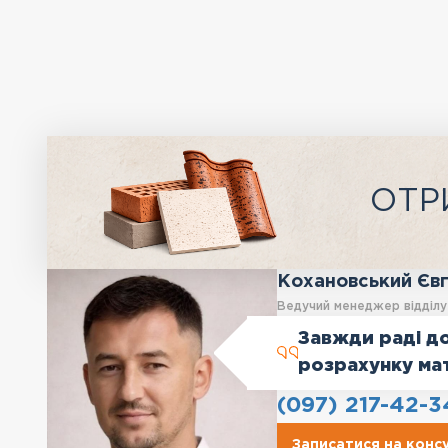
ОТР
Кохановський Єв
Ведучий менеджер відділ
Завжди раді до
розрахунку ма
(097) 217-42-3
Записатися на конс