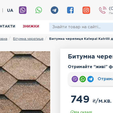
(
|
UA
Пн
НТАКТИ
ЗНИЖКИ
Бітумна черепиця
Битумна черепиця Katepal Katrilli 
овна
Битумна череп
Отримайте “живі” ф
Отрим
749
₴
/м.кв.
На складі