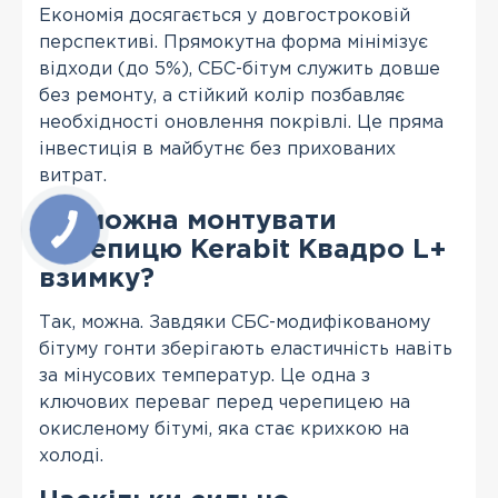
Економія досягається у довгостроковій
перспективі. Прямокутна форма мінімізує
відходи (до 5%), СБС-бітум служить довше
без ремонту, а стійкий колір позбавляє
необхідності оновлення покрівлі. Це пряма
інвестиція в майбутнє без прихованих
витрат.
Чи можна монтувати
черепицю Kerabit Квадро L+
взимку?
Так, можна. Завдяки СБС-модифікованому
бітуму гонти зберігають еластичність навіть
за мінусових температур. Це одна з
ключових переваг перед черепицею на
окисленому бітумі, яка стає крихкою на
холоді.