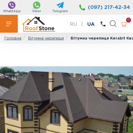
(097) 217-42-34
WhatsApp
Viber
Telegram
0
RU
|
UA
Бітумна черепиця
Бітумна черепиця Kerabit Кв
Головна