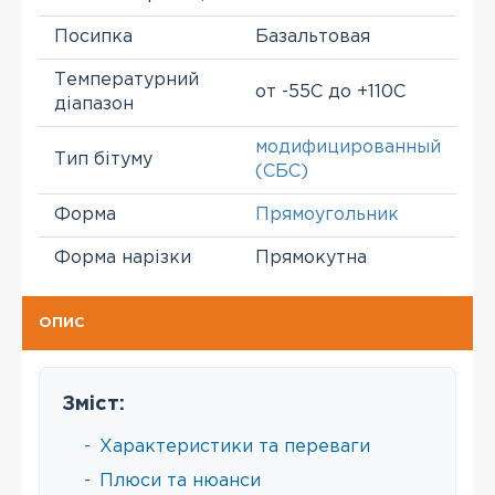
Посипка
Базальтовая
Температурний
от -55С до +110С
діапазон
модифицированный
Тип бітуму
(СБС)
Форма
Прямоугольник
Форма нарізки
Прямокутна
ОПИС
Зміст:
-
Характеристики та переваги
-
Плюси та нюанси