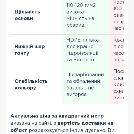
Часто м
110-120 г/м2,
100 г/м2
Щільність
висока
ризик
основи
міцність на
розриву
розрив.
час мон
HDPE-плівка
Кварцо
Нижній шар
для кращої
пісок, я
гонту
гідроізоляції
часом
та міцності.
обсипає
Пофарб
Пофарбований
сланцев
Стабільність
та обпалений
крихта,
кольору
базальт, не
схильна
вигоряє.
вицвіта
Актуальна ціна за квадратний метр
вказана на сайті, а
вартість доставки на
об'єкт
розраховується індивідуально. Ви