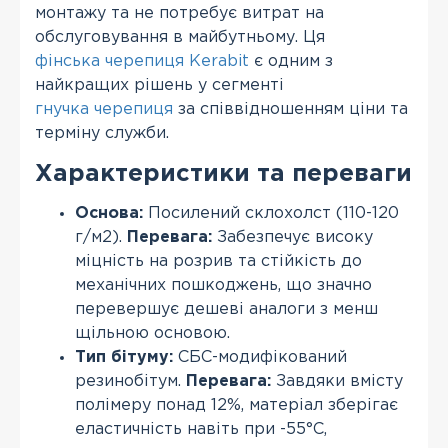
монтажу та не потребує витрат на
обслуговування в майбутньому. Ця
фінська черепиця Kerabit
є одним з
найкращих рішень у сегменті
гнучка черепиця
за співвідношенням ціни та
терміну служби.
Характеристики та переваги
Основа:
Посилений склохолст (110-120
г/м2).
Перевага:
Забезпечує високу
міцність на розрив та стійкість до
механічних пошкоджень, що значно
перевершує дешеві аналоги з менш
щільною основою.
Тип бітуму:
СБС-модифікований
резинобітум.
Перевага:
Завдяки вмісту
полімеру понад 12%, матеріал зберігає
еластичність навіть при -55°С,