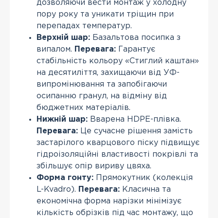
дозволяючи вести монтаж у холодну
пору року та уникати тріщин при
перепадах температур.
Верхній шар:
Базальтова посипка з
випалом.
Перевага:
Гарантує
стабільність кольору «Стиглий каштан»
на десятиліття, захищаючи від УФ-
випромінювання та запобігаючи
осипанню гранул, на відміну від
бюджетних матеріалів.
Нижній шар:
Вварена HDPE-плівка.
Перевага:
Це сучасне рішення замість
застарілого кварцового піску підвищує
гідроізоляційні властивості покрівлі та
збільшує опір вириву цвяха.
Форма гонту:
Прямокутник (колекція
L-Kvadro).
Перевага:
Класична та
економічна форма нарізки мінімізує
кількість обрізків під час монтажу, що