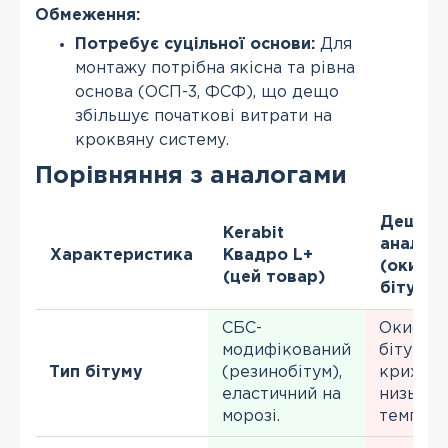
Обмеження:
Потребує суцільної основи:
Для
монтажу потрібна якісна та рівна
основа (ОСП-3, ФСФ), що дещо
збільшує початкові витрати на
кроквяну систему.
Порівняння з аналогами
Дешеві
Kerabit
аналог
Характеристика
Квадро L+
(окисле
(цей товар)
бітум)
СБС-
Окисле
модифікований
бітум, с
Тип бітуму
(резинобітум),
крихким
еластичний на
низьких
морозі.
темпера