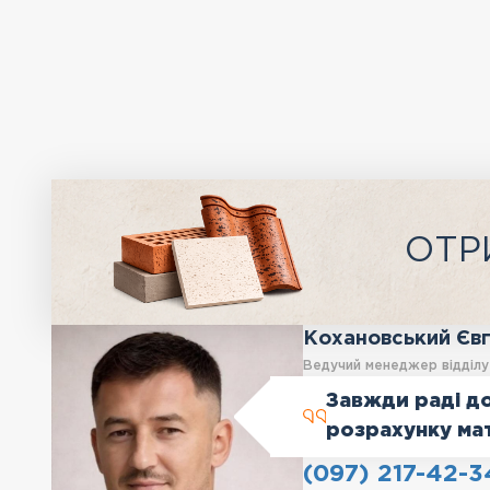
ОТР
Кохановський Єв
Ведучий менеджер відділ
Завжди раді до
розрахунку ма
(097) 217-42-3