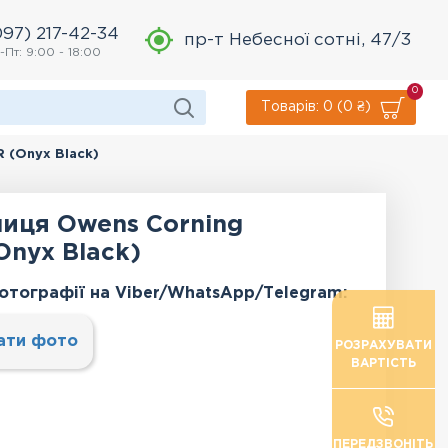
097) 217-42-34
пр-т Небесної сотні, 47/3
-Пт: 9:00 - 18:00
0
Товарів: 0 (0 ₴)
 (Onyx Black)
пиця Owens Corning
Onyx Black)
отографії на Viber/WhatsApp/Тelegram:
ати фото
РОЗРАХУВАТИ
ВАРТІСТЬ
ПЕРЕДЗВОНІТЬ