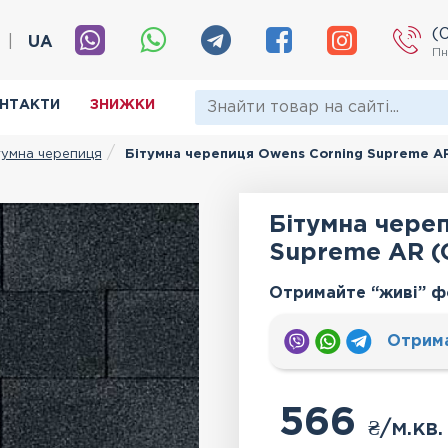
(
|
UA
Пн
НТАКТИ
ЗНИЖКИ
тумна черепиця
Бітумна черепиця Owens Corning Supreme AR
Бітумна чере
Supreme AR (
Отримайте “живі” ф
Отрим
566
₴
/м.кв.