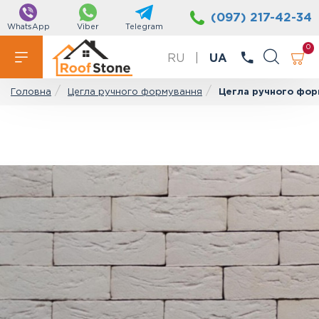
(097) 217-42-34
WhatsApp
Viber
Telegram
0
RU
|
UA
Цегла ручного формування
Цегла ручного форм
Головна