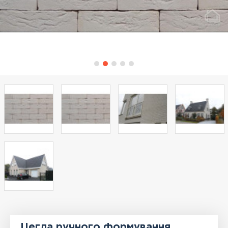
Цегла ручного формування