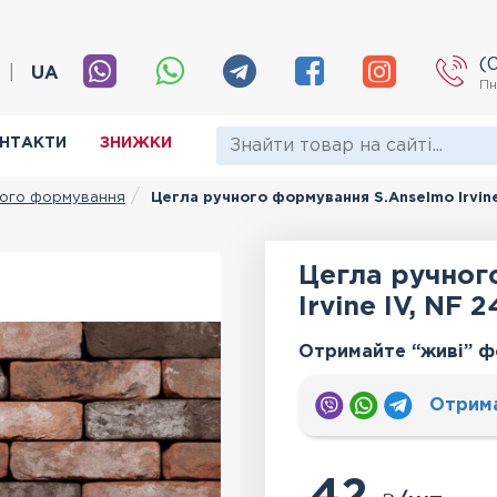
(
|
UA
Пн
НТАКТИ
ЗНИЖКИ
ного формування
Цегла ручного формування S.Anselmo Irvine
Цегла ручног
Irvine IV, NF 
Отримайте “живі” ф
Отрим
42