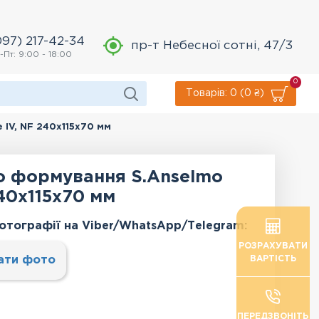
097) 217-42-34
пр-т Небесної сотні, 47/3
-Пт: 9:00 - 18:00
0
Товарів: 0 (0 ₴)
 IV, NF 240x115x70 мм
о формування S.Anselmo
240x115x70 мм
отографії на Viber/WhatsApp/Тelegram:
РОЗРАХУВАТИ
ати фото
ВАРТІСТЬ
ПЕРЕДЗВОНІТЬ