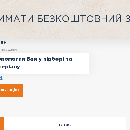
ИМАТИ БЕЗКОШТОВНИЙ 
ген
у продажу
помогти Вам у підборі та
теріалу
4
ультацію
ОПИС