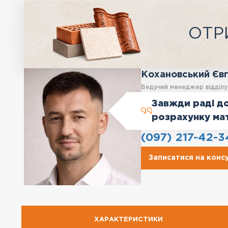
ОТР
Кохановський Єв
Ведучий менеджер відділ
Завжди раді до
розрахунку ма
(097) 217-42-3
Записатися на конс
ХАРАКТЕРИСТИКИ