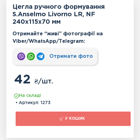
Цегла ручного формування
S.Anselmo Livorno LR, NF
240x115x70 мм
Отримайте “живі” фотографії на
Viber/WhatsApp/Тelegram:
Отримати фото
42
₴
/шт.
На складі
• Артикул:
1273
У КОШИК