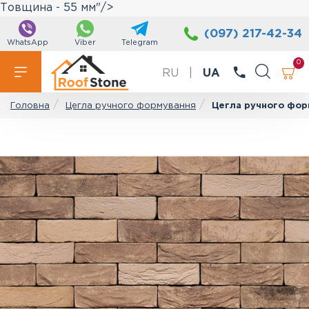
Товщина - 55 мм"/>
(097) 217-42-34
WhatsApp
Viber
Telegram
0
RU
|
UA
Цегла ручного формування
Цегла ручного форм
Головна