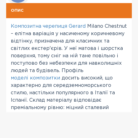
ОПИС
Композитна черепиця Gerard
Milano Chestnut
– елітна варіація у насиченому коричневому
відтінку, призначена для класичних та
світлих екстер'єрів. У неї матова і шорстка
поверхня, тому сніг на ній тане повільно і
поступово без небезпеки для навколишніх
людей та будівель. Профіль
моделі композитки
досить високий, що
характерно для середземноморського
стилю, настільки популярного в Італії та
Іспанії. Склад матеріалу відповідає
преміальному рівню: міцний сталевий
фундамент, алюмоцинковий антикорозійний
захист і кам'яний гранулят, спечений з
пігментами при високій температурі.