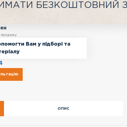
ИМАТИ БЕЗКОШТОВНИЙ 
ген
у продажу
помогти Вам у підборі та
теріалу
4
ультацію
ОПИС