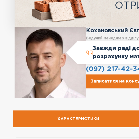
ОТР
Кохановський Єв
Ведучий менеджер відділ
Завжди раді до
розрахунку ма
(097) 217-42-3
Записатися на конс
ХАРАКТЕРИСТИКИ