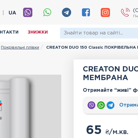
(
|
UA
Пн
НТАКТИ
ЗНИЖКИ
Покрівельні плівки
CREATON DUO 150 Classic ПОКРІВЕЛЬН
CREATON DUO 
МЕМБРАНА
Отримайте “живі” ф
Отрим
65
₴
/м.кв.