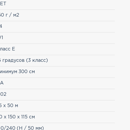
ЕТ
50 г / м2
4
1
ласс E
6 градусов (3 класс)
инимум 300 см
А
,02
,5 х 50 м
0 x 150 x 115 см
10/240 (Н / 50 мм)