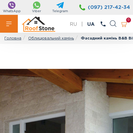
(097) 217-42-34
WhatsApp
Viber
Telegram
0
RU
|
UA
Облицювальний камінь
Фасадний камінь B&B Bi
Головна