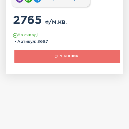
2765
₴
/м.кв.
На складі
• Артикул:
3687
У КОШИК