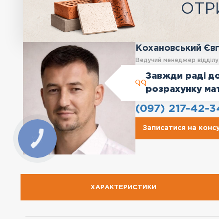
ОТР
Кохановський Єв
Ведучий менеджер відділ
Завжди раді до
розрахунку ма
(097) 217-42-3
Записатися на конс
ХАРАКТЕРИСТИКИ