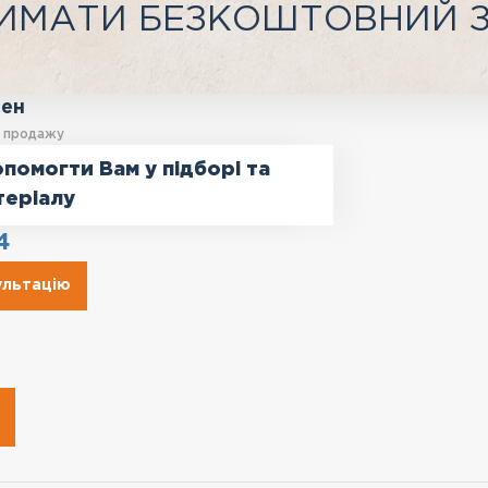
ИМАТИ БЕЗКОШТОВНИЙ 
ген
у продажу
помогти Вам у підборі та
теріалу
4
ультацію