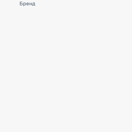
Бренд
ПЕРЕГЛЯНУТІ
Фасадний камінь B&B
Rosa 53
2765
₴/м.кв.