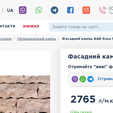
(
|
UA
Пн
НТАКТИ
ЗНИЖКИ
Облицювальний камінь
Фасадний камінь B&B Rosa 
оловна
Фасадний кам
Отримайте “живі” ф
Отрим
2765
₴
/м.к
На складі