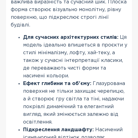
важлива виразність та сучасний шик. Плоска
форма створює візуально монолітну, рівну
поверхню, що підкреслює строгі лінії
будівлі.
Для сучасних архітектурних стилів:
Ця
модель ідеально впишеться в проєкти у
стилі мінімалізму, лофту, хай-теку, а
також у сучасні інтерпретації класики,
де переважають чисті форми та
насичені кольори.
Ефект глибини та об'єму:
Глазурована
поверхня не тільки захищає черепицю,
а й створює гру світла та тіні, надаючи
покрівлі динамічний та елегантний
вигляд, який змінюється залежно від
освітлення.
Підкреслення ландшафту:
Насичений
ісиня-чорний відтінок дозволяє