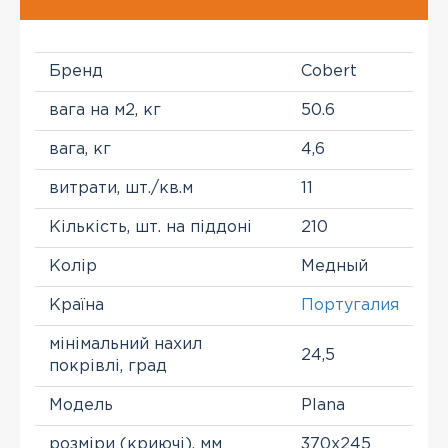
Бренд
Cobert
вага на м2, кг
50.6
вага, кг
4,6
витрати, шт./кв.м
11
Кількість, шт. на піддоні
210
Колір
Медный
Країна
Португалия
мінімальний нахил
24,5
покрівлі, град
Модель
Plana
розміри (криючі), мм
370х245