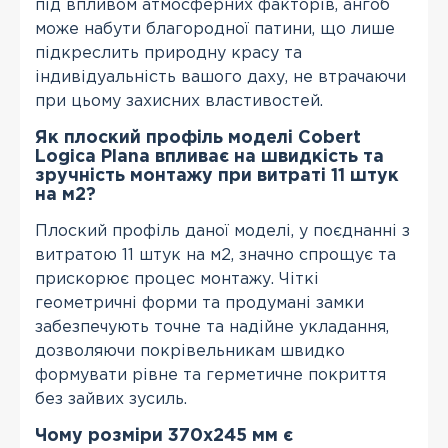
під впливом атмосферних факторів, ангоб
може набути благородної патини, що лише
підкреслить природну красу та
індивідуальність вашого даху, не втрачаючи
при цьому захисних властивостей.
Як плоский профіль моделі Cobert
Logica Plana впливає на швидкість та
зручність монтажу при витраті 11 штук
на м2?
Плоский профіль даної моделі, у поєднанні з
витратою 11 штук на м2, значно спрощує та
прискорює процес монтажу. Чіткі
геометричні форми та продумані замки
забезпечують точне та надійне укладання,
дозволяючи покрівельникам швидко
формувати рівне та герметичне покриття
без зайвих зусиль.
Чому розміри 370х245 мм є