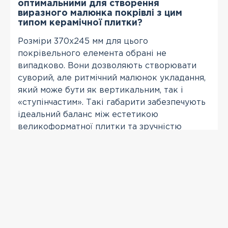
оптимальними для створення
виразного малюнка покрівлі з цим
типом керамічної плитки?
Розміри 370х245 мм для цього
покрівельного елемента обрані не
випадково. Вони дозволяють створювати
суворий, але ритмічний малюнок укладання,
який може бути як вертикальним, так і
«ступінчастим». Такі габарити забезпечують
ідеальний баланс між естетикою
великоформатної плитки та зручністю
роботи, формуючи чіткі, прямі лінії стиків,
які надають покрівлі глибини та об'єму.
ПЕРЕГЛЯНУТІ