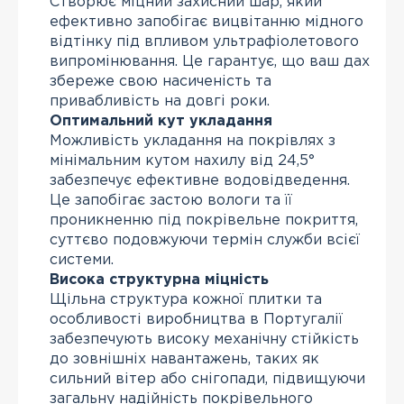
Створює міцний захисний шар, який
ефективно запобігає вицвітанню мідного
відтінку під впливом ультрафіолетового
випромінювання. Це гарантує, що ваш дах
збереже свою насиченість та
привабливість на довгі роки.
Оптимальний кут укладання
Можливість укладання на покрівлях з
мінімальним кутом нахилу від 24,5°
забезпечує ефективне водовідведення.
Це запобігає застою вологи та її
проникненню під покрівельне покриття,
суттєво подовжуючи термін служби всієї
системи.
Висока структурна міцність
Щільна структура кожної плитки та
особливості виробництва в Португалії
забезпечують високу механічну стійкість
до зовнішніх навантажень, таких як
сильний вітер або снігопади, підвищуючи
загальну надійність покрівельного