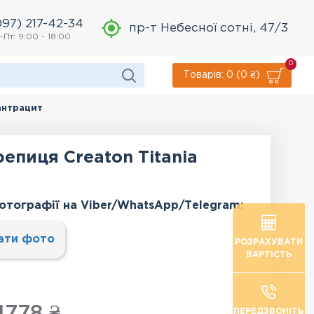
097) 217-42-34
пр-т Небесної сотні, 47/3
-Пт: 9:00 - 18:00
0
Товарів: 0 (0 ₴)
антрацит
епиця Creaton Titania
отографії на Viber/WhatsApp/Тelegram:
ати фото
РОЗРАХУВАТИ
ВАРТІСТЬ
1778 ₴
ПЕРЕДЗВОНІТЬ