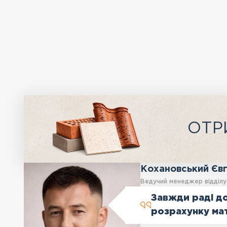
ОТР
Кохановський Єв
Ведучий менеджер відділ
Завжди раді до
розрахунку ма