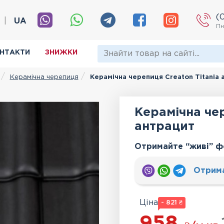
(
|
UA
Пн
НТАКТИ
ЗНИЖКИ
Керамічна черепиця
Керамічна черепиця Creaton Titania 
Керамічна чер
антрацит
Отримайте “живі” ф
Отрим
Ціна
- 821 ₴
958