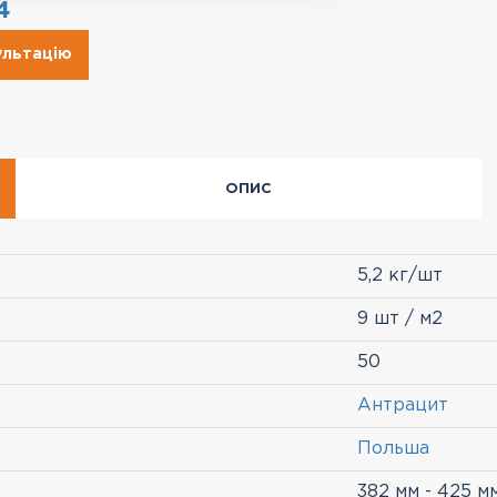
4
ультацію
ОПИС
5,2 кг/шт
9 шт / м2
50
Антрацит
Польша
382 мм - 425 м