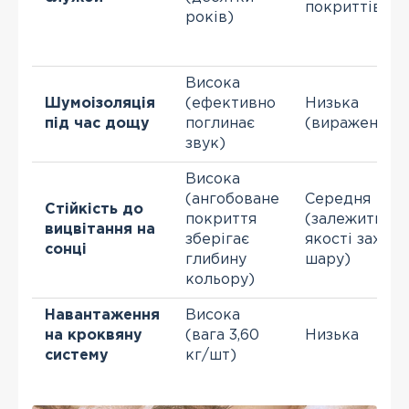
покриттів
років)
Висока
Шумоізоляція
(ефективно
Низька
під час дощу
поглинає
(виражений 
звук)
Висока
(ангобоване
Середня
Стійкість до
покриття
(залежить ві
вицвітання на
зберігає
якості захисн
сонці
глибину
шару)
кольору)
Навантаження
Висока
на кроквяну
(вага 3,60
Низька
систему
кг/шт)