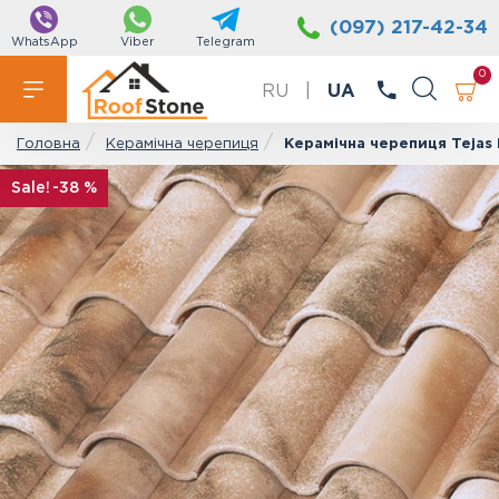
(097) 217-42-34
WhatsApp
Viber
Telegram
0
RU
|
UA
Керамічна черепиця
Керамічна черепиця Tejas 
Головна
-38 %