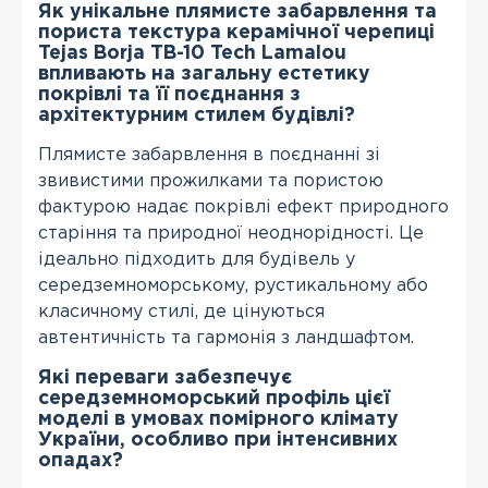
Як унікальне плямисте забарвлення та
пориста текстура керамічної черепиці
Tejas Borja TB-10 Tech Lamalou
впливають на загальну естетику
покрівлі та її поєднання з
архітектурним стилем будівлі?
Плямисте забарвлення в поєднанні зі
звивистими прожилками та пористою
фактурою надає покрівлі ефект природного
старіння та природної неоднорідності. Це
ідеально підходить для будівель у
середземноморському, рустикальному або
класичному стилі, де цінуються
автентичність та гармонія з ландшафтом.
Які переваги забезпечує
середземноморський профіль цієї
моделі в умовах помірного клімату
України, особливо при інтенсивних
опадах?