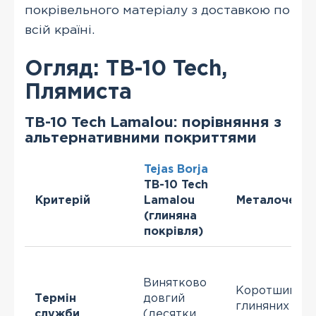
покрівельного матеріалу з доставкою по
всій країні.
Огляд: TB-10 Tech,
Плямиста
TB-10 Tech Lamalou: порівняння з
альтернативними покриттями
Tejas Borja
TB-10 Tech
Критерій
Lamalou
Металочере
(глиняна
покрівля)
Винятково
Коротший, ні
Термін
довгий
глиняних
служби
(десятки