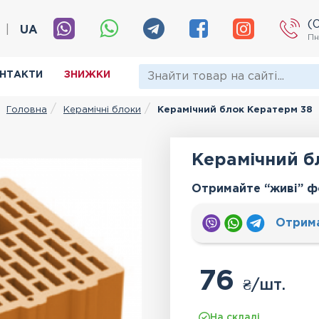
(
|
UA
Пн
НТАКТИ
ЗНИЖКИ
Керамічні блоки
Керамічний блок Кератерм 38
Головна
Керамічний б
Отримайте “живі” ф
Отрим
76
₴
/шт.
На складі