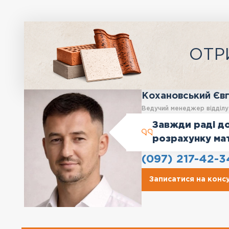
ОТР
Кохановський Єв
Ведучий менеджер відділ
Завжди раді до
розрахунку ма
(097) 217-42-3
Записатися на конс