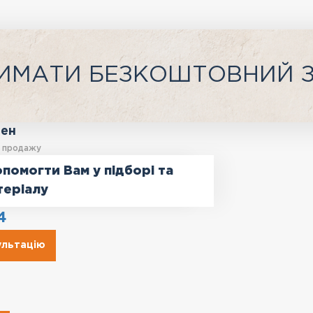
ИМАТИ БЕЗКОШТОВНИЙ 
ген
у продажу
помогти Вам у підборі та
теріалу
4
ультацію