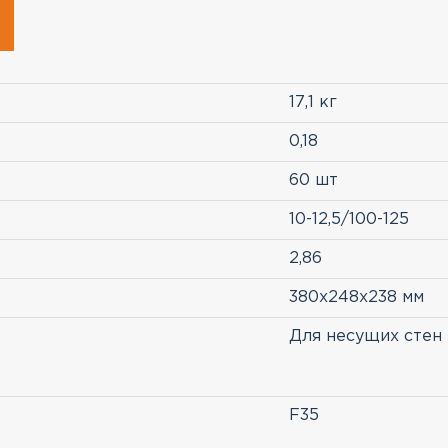
17,1 кг
0,18
60 шт
10-12,5/100-125
2,86
380х248х238 мм
Для несущих стен
F35