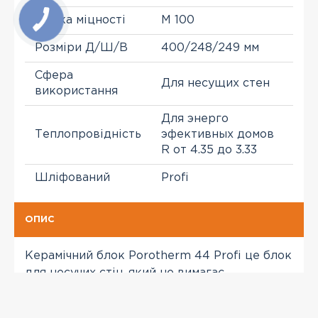
Марка міцності
М 100
Розміри Д/Ш/В
400/248/249 мм
Сфера
Для несущих стен
використання
Для энерго
Теплопровідність
эфективных домов
R от 4.35 до 3.33
Шліфований
Profi
ОПИС
Керамічний блок Porotherm 44 Profi це блок
для несучих стін, який не вимагає
додаткового утеплення. Іде у комплекті з
мінеральним клеєм. Клей входить у вартість