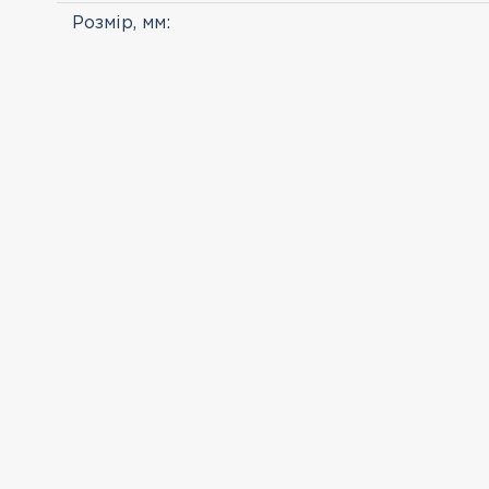
Розмір, мм:
ПЕРЕГЛЯНУТІ
Клінкерна цегла
Feldhaus 746 NF Vascu