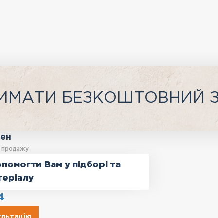
ИМАТИ БЕЗКОШТОВНИЙ 
ген
у продажу
помогти Вам у підборі та
теріалу
4
ультацію