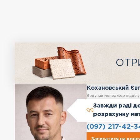
ОТР
Кохановський Єв
Ведучий менеджер відділ
Завжди раді до
розрахунку ма
(097) 217-42-3
Записатися на конс