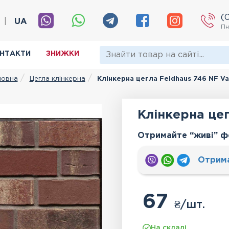
(
|
UA
Пн
НТАКТИ
ЗНИЖКИ
Цегла клінкерна
Клінкерна цегла Feldhaus 746 NF Va
ловна
Клінкерна цег
Отримайте “живі” ф
Отрим
67
₴
/шт.
На складі