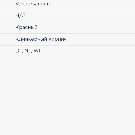
Vandersanden
Н/Д
Красный
Клинкерный кирпич
DF, NF, WF