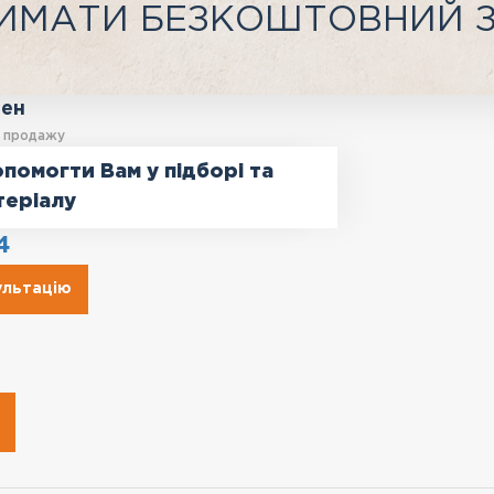
ИМАТИ БЕЗКОШТОВНИЙ 
ген
у продажу
помогти Вам у підборі та
теріалу
4
ультацію