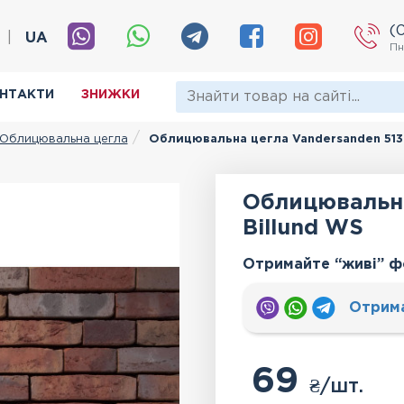
(
|
UA
Пн
НТАКТИ
ЗНИЖКИ
Облицювальна цегла
Облицювальна цегла Vandersanden 513.
Облицювальна
Billund WS
Отримайте “живі” ф
Отрим
69
₴
/шт.