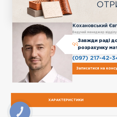
ОТР
Кохановський Єв
Ведучий менеджер відділ
Завжди раді до
розрахунку ма
(097) 217-42-3
Записатися на конс
ХАРАКТЕРИСТИКИ