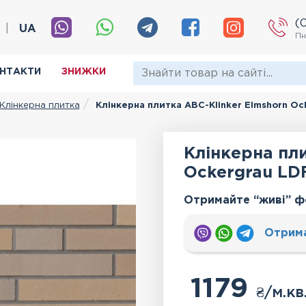
(
|
UA
Пн
НТАКТИ
ЗНИЖКИ
Клінкерна плитка
Клінкерна плитка АВС-Klinker Elmshorn Oc
Клінкерна пли
Ockergrau LD
Отримайте “живі” ф
Отрим
1179
₴
/м.кв