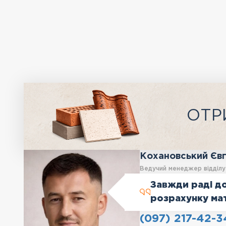
ОТР
Кохановський Єв
Ведучий менеджер відділ
Завжди раді до
розрахунку ма
(097) 217-42-3