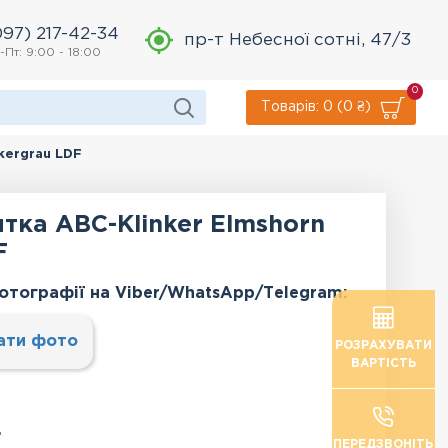
097) 217-42-34
пр-т Небесної сотні, 47/3
-Пт: 9:00 - 18:00
0
Товарів: 0 (0 ₴)
kergrau LDF
тка АВС-Klinker Elmshorn
F
отографії на Viber/WhatsApp/Тelegram:
ати фото
РОЗРАХУВАТИ
ВАРТІСТЬ
.
ПЕРЕДЗВОНІТЬ