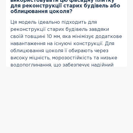
використовувати цю фасадну плитку
для реконструкції старих будівель або
облицювання цоколя?
Ця модель ідеально підходить для
реконструкції старих будівель завдяки
своїй товщині 10 мм, яка мінімізує додаткове
навантаження на існуючі конструкції. Для
облицювання цоколя її обирають через
високу міцність, морозостійкість та низьке
водопоглинання, що забезпечує надійний
захист нижньої частини будівлі від вологи,
бруду та механічних впливів.
ПЕРЕГЛЯНУТІ