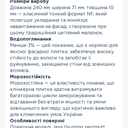
Розміри виробу
Довжина 240 мм, ширина 71 мм, товщина 10
мм — класичний тонкий формат NF, який
полегшує укладання та мінімізує
навантаження на фасад, створюючи при
цьому традиційний цегляний малюнок.
Водопоглинання
Менше 3% — цей показник, що є нормою для
якісної фасадної плитки, забезпечує високу
стійкість до вологи та запобігає її
руйнуванню, захищаючи стіни від зовнішніх
впливів.
Морозостійкість
Морозостійка — ця властивість означає, що
клінкерна плитка здатна витримувати
багаторазові цикли заморожування та
відтавання без втрати міцності та зміни
зовнішнього вигляду, що критично важливо
для кліматичних умов України.
Особливості поверхні
Поверхня моделі Java Grunling perlmutt