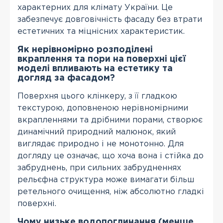
характерних для клімату України. Це
забезпечує довговічність фасаду без втрати
естетичних та міцнісних характеристик.
Як нерівномірно розподілені
вкраплення та пори на поверхні цієї
моделі впливають на естетику та
догляд за фасадом?
Поверхня цього клінкеру, з її гладкою
текстурою, доповненою нерівномірними
вкрапленнями та дрібними порами, створює
динамічний природний малюнок, який
виглядає природно і не монотонно. Для
догляду це означає, що хоча вона і стійка до
забруднень, при сильних забрудненнях
рельєфна структура може вимагати більш
ретельного очищення, ніж абсолютно гладкі
поверхні.
Чому низьке водопоглинання (менше