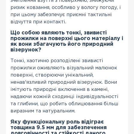
зчеплення взуття з поверхнею, знижуючи
ризик ковзання, особливо у вологу погоду, і
при цьому забезпечує приємні тактильні
відчуття при контакті.
Що собою являють тонкі, звивисті
прожилки на поверхні цього матеріалу і
як вони збагачують його природний
візерунок?
Тонкі, хаотично розподілені звивисті
прожилки оживляють візуальний малюнок
поверхні, створюючи унікальний,
ненав'язливий природний візерунок. Вони
імітують природні включення в камені,
надаючи кожній сходинці індивідуальності
та глибини, що робить облицювання більш
виразним та натуральним.
Яку функціональну роль відіграє
товщина 9.5 мм для забезпечення
довговічності та стійкості даного