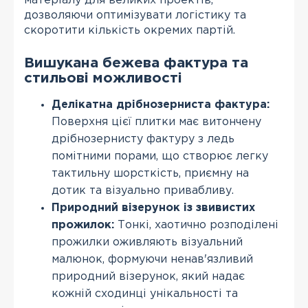
матеріалу для великих проектів,
дозволяючи оптимізувати логістику та
скоротити кількість окремих партій.
Вишукана бежева фактура та
стильові можливості
Делікатна дрібнозерниста фактура:
Поверхня цієї плитки має витончену
дрібнозернисту фактуру з ледь
помітними порами, що створює легку
тактильну шорсткість, приємну на
дотик та візуально привабливу.
Природний візерунок із звивистих
прожилок:
Тонкі, хаотично розподілені
прожилки оживляють візуальний
малюнок, формуючи ненав'язливий
природний візерунок, який надає
кожній сходинці унікальності та