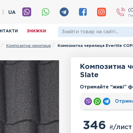
(
|
UA
Пн
НТАКТИ
ЗНИЖКИ
Композитна черепиця
Композитна черепиця Evertile COP
Композитна ч
Slate
Отримайте “живі” ф
Отрим
346
₴
/лист