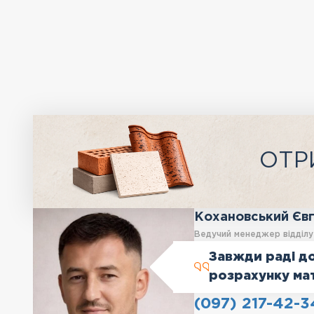
ОТР
Кохановський Єв
Ведучий менеджер відділ
Завжди раді до
розрахунку ма
(097) 217-42-3