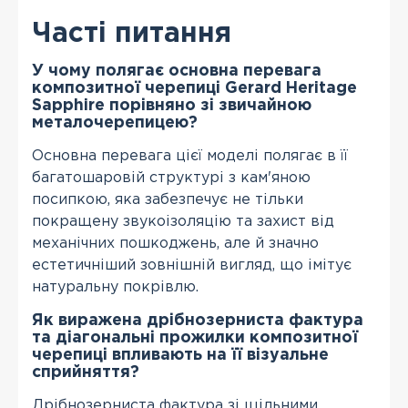
Часті питання
У чому полягає основна перевага
композитної черепиці Gerard Heritage
Sapphire порівняно зі звичайною
металочерепицею?
Основна перевага цієї моделі полягає в її
багатошаровій структурі з кам'яною
посипкою, яка забезпечує не тільки
покращену звукоізоляцію та захист від
механічних пошкоджень, але й значно
естетичніший зовнішній вигляд, що імітує
натуральну покрівлю.
Як виражена дрібнозерниста фактура
та діагональні прожилки композитної
черепиці впливають на її візуальне
сприйняття?
Дрібнозерниста фактура зі щільними