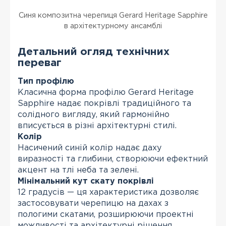
Синя композитна черепиця Gerard Heritage Sapphire
в архітектурному ансамблі
Детальний огляд технічних
переваг
Тип профілю
Класична форма профілю Gerard Heritage
Sapphire надає покрівлі традиційного та
солідного вигляду, який гармонійно
вписується в різні архітектурні стилі.
Колір
Насичений синій колір надає даху
виразності та глибини, створюючи ефектний
акцент на тлі неба та зелені.
Мінімальний кут скату покрівлі
12 градусів — ця характеристика дозволяє
застосовувати черепицю на дахах з
пологими скатами, розширюючи проектні
можливості та архітектурні рішення.