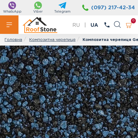
(097) 217-42-34
WhatsApp
Viber
Telegram
0
RU
|
UA
Композитна черепиця
Композитна черепиця Ger
Головна