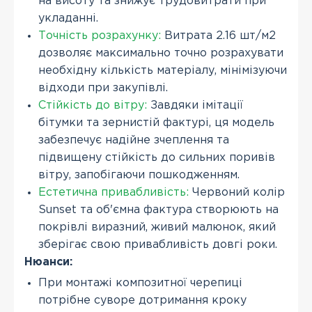
на висоту та знижує трудовитрати при
укладанні.
Точність розрахунку:
Витрата 2.16 шт/м2
дозволяє максимально точно розрахувати
необхідну кількість матеріалу, мінімізуючи
відходи при закупівлі.
Стійкість до вітру:
Завдяки імітації
бітумки та зернистій фактурі, ця модель
забезпечує надійне зчеплення та
підвищену стійкість до сильних поривів
вітру, запобігаючи пошкодженням.
Естетична привабливість:
Червоний колір
Sunset та об'ємна фактура створюють на
покрівлі виразний, живий малюнок, який
зберігає свою привабливість довгі роки.
Нюанси:
При монтажі композитної черепиці
потрібне суворе дотримання кроку