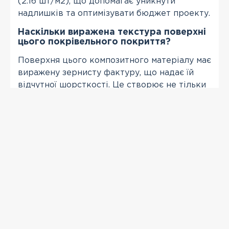
(2.16 шт/м2), що допомагає уникнути
надлишків та оптимізувати бюджет проекту.
Наскільки виражена текстура поверхні
цього покрівельного покриття?
Поверхня цього композитного матеріалу має
виражену зернисту фактуру, що надає їй
відчутної шорсткості. Це створює не тільки
візуальний об'єм, а й додатковий захист від
ковзання снігу.
ПЕРЕГЛЯНУТІ