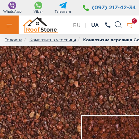
(097) 217-42-34
WhatsApp
Viber
Telegram
0
RU
|
UA
Композитна черепиця
Композитна черепиця Ger
Головна