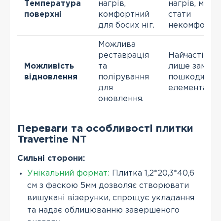
Температура
нагрів,
нагрів, може
поверхні
комфортний
стати
для босих ніг.
некомфортн
Можлива
реставрація
Найчастіше
Можливість
та
лише заміна
відновлення
полірування
пошкоджено
для
елемента.
оновлення.
Переваги та особливості плитки
Travertine NT
Сильні сторони:
Унікальний формат:
Плитка 1,2*20,3*40,6
см з фаскою 5мм дозволяє створювати
вишукані візерунки, спрощує укладання
та надає облицюванню завершеного