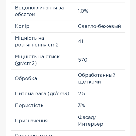
Водопоглинання за
1.0%
обсягом
Колір
Светло-бежевый
Міцність на
41
розтягнення cm2
Міцність на стиск
570
(gr/cm2)
Обработанный
Обробка
щётками
Питома вага (gr/cm3)
2.5
Пористість
3%
Фасад/
Призначення
Интерьер