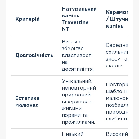
Натуральний
Керамогран
камінь
Критерій
/ Штучний
Travertine
камінь
NT
Висока,
Середня,
зберігає
схильний до
Довговічність
властивості
зносу та
на
сколів.
десятиліття.
Унікальний,
Повторюван
неповторний
шаблонний
природний
Естетика
малюнок,
візерунок з
малюнка
позбавлений
живими
природної
порами та
глибини.
прожилками.
Низький
Високий