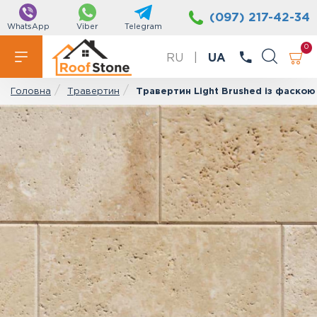
(097) 217-42-34
WhatsApp
Viber
Telegram
0
RU
|
UA
Травертин
Травертин Light Brushed із фаскою 
Головна