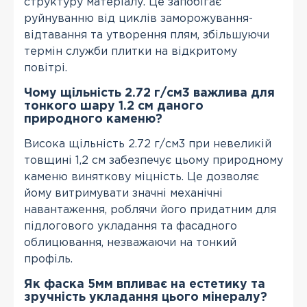
структуру матеріалу. Це запобігає
руйнуванню від циклів заморожування-
відтавання та утворення плям, збільшуючи
термін служби плитки на відкритому
повітрі.
Чому щільність 2.72 г/см3 важлива для
тонкого шару 1.2 см даного
природного каменю?
Висока щільність 2.72 г/см3 при невеликій
товщині 1,2 см забезпечує цьому природному
каменю виняткову міцність. Це дозволяє
йому витримувати значні механічні
навантаження, роблячи його придатним для
підлогового укладання та фасадного
облицювання, незважаючи на тонкий
профіль.
Як фаска 5мм впливає на естетику та
зручність укладання цього мінералу?