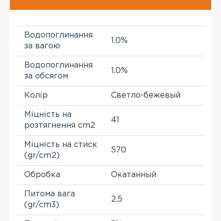
Водопоглинання
1.0%
за вагою
Водопоглинання
1.0%
за обсягом
Колір
Светло-бежевый
Міцність на
41
розтягнення cm2
Міцність на стиск
570
(gr/cm2)
Обробка
Окатанный
Питома вага
2.5
(gr/cm3)