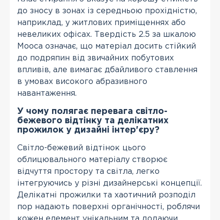
до зносу в зонах із середньою прохідністю,
наприклад, у житлових приміщеннях або
невеликих офісах. Твердість 2.5 за шкалою
Мооса означає, що матеріал досить стійкий
до подряпин від звичайних побутових
впливів, але вимагає дбайливого ставлення
в умовах високого абразивного
навантаження.
У чому полягає перевага світло-
бежевого відтінку та делікатних
прожилок у дизайні інтер'єру?
Світло-бежевий відтінок цього
облицювального матеріалу створює
відчуття простору та світла, легко
інтегруючись у різні дизайнерські концепції.
Делікатні прожилки та хаотичний розподіл
пор надають поверхні органічності, роблячи
кожен елемент унікальним та додаючи