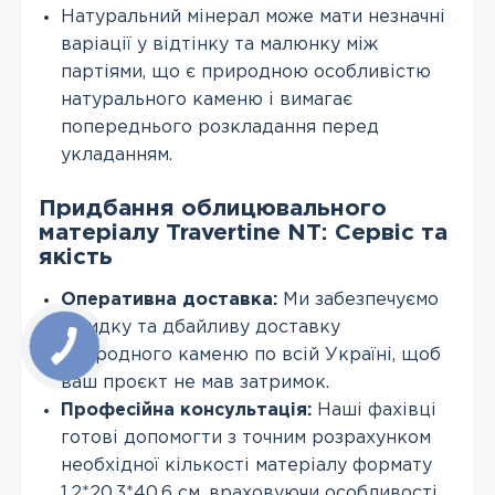
Натуральний мінерал може мати незначні
варіації у відтінку та малюнку між
партіями, що є природною особливістю
натурального каменю і вимагає
попереднього розкладання перед
укладанням.
Придбання облицювального
матеріалу Travertine NT: Сервіс та
якість
Оперативна доставка:
Ми забезпечуємо
швидку та дбайливу доставку
природного каменю по всій Україні, щоб
ваш проєкт не мав затримок.
Професійна консультація:
Наші фахівці
готові допомогти з точним розрахунком
необхідної кількості матеріалу формату
1,2*20,3*40,6 см, враховуючи особливості