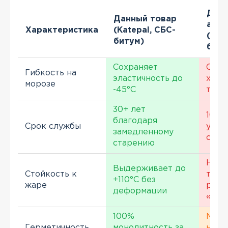
Деш
Данный товар
анал
Характеристика
(Katepal, СБС-
(Оки
битум)
биту
Сохраняет
Стан
Гибкость на
эластичность до
хруп
морозе
-45°С
трес
30+ лет
10-15
благодаря
Срок службы
уско
замедленному
стар
старению
Низк
Выдерживает до
Стойкость к
тепл
+110°С без
жаре
риск
деформации
«спо
100%
Мен
Герметичность
монолитность за
наде