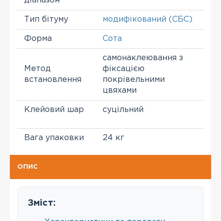
діапазон
Тип бітуму
модифікований (СБС)
Форма
Сота
самонаклеювання з
Метод
фіксацією
встановлення
покрівельними
цвяхами
Клейовий шар
суцільний
Вага упаковки
24 кг
ОПИС
Зміст: