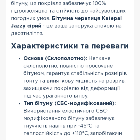
бітуму, ця покрівля забезпечує 100%
гідроізоляцію та стійкість до найсуворіших
погодних умов.
Бітумна черепиця Katepal
Jazzy сірий
- це ваша запорука спокою на
десятиліття.
Характеристики та переваги
Основа (Склополотно):
Неткане
склополотно, повністю просочене
бітумом, гарантує стабільність розмірів
гонту та виняткову міцність на розрив,
захищаючи покрівлю від деформації
під час ураганного вітру.
Тип бітуму (СБС-модифікований):
Використання еластичного СБС-
модифікованого бітуму забезпечує
гнучкість навіть при -45°С та
теплостійкість до +110°С, запобігаючи