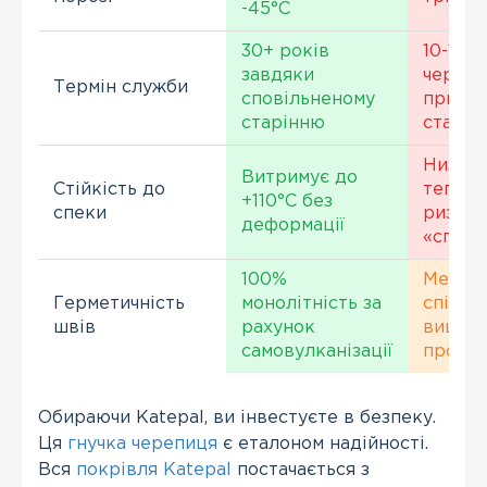
-45°С
30+ років
10-15 р
завдяки
через
Термін служби
сповільненому
приск
старінню
старін
Низька
Витримує до
Стійкість до
теплос
+110°С без
спеки
ризик
деформації
«сповз
100%
Менш н
Герметичність
монолітність за
спіканн
швів
рахунок
вищий
самовулканізації
протік
Обираючи Katepal, ви інвестуєте в безпеку.
Ця
гнучка черепиця
є еталоном надійності.
Вся
покрівля Katepal
постачається з