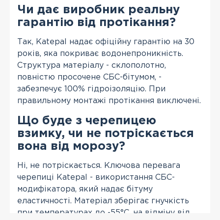
Чи дає виробник реальну
гарантію від протікання?
Так, Katepal надає офіційну гарантію на 30
років, яка покриває водонепроникність.
Структура матеріалу - склополотно,
повністю просочене СБС-бітумом, -
забезпечує 100% гідроізоляцію. При
правильному монтажі протікання виключені.
Що буде з черепицею
взимку, чи не потріскається
вона від морозу?
Ні, не потріскається. Ключова перевага
черепиці Katepal - використання СБС-
модифікатора, який надає бітуму
еластичності. Матеріал зберігає гнучкість
при температурах до -55°С, на відміну від