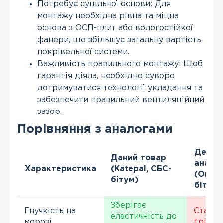
Потребує суцільної основи: Для
монтажу необхідна рівна та міцна
основа з ОСП-плит або вологостійкої
фанери, що збільшує загальну вартість
покрівельної системи.
Важливість правильного монтажу: Щоб
гарантія діяла, необхідно суворо
дотримуватися технології укладання та
забезпечити правильний вентиляційний
зазор.
Порівняння з аналогами
Дешев
Даний товар
анало
Характеристика
(Katepal, СБС-
(Окис
бітум)
бітум)
Зберігає
Гнучкість на
Стає к
еластичність до
морозі
тріска