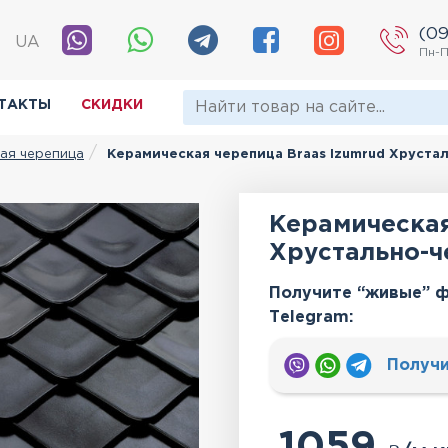
(09
|
UA
Пн-П
ТАКТЫ
СКИДКИ
ая черепица
Керамическая черепица Braas Izumrud Хруста
Керамическая
Хрустально-ч
Получите “живые” ф
Тelegram:
Получи
1059