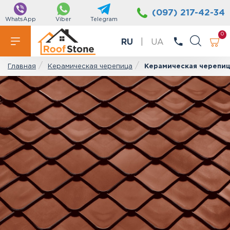
(097) 217-42-34
WhatsApp
Viber
Telegram
0
RU
|
UA
Керамическая черепица
Керамическая черепица
Главная