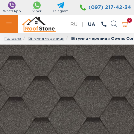
(097) 217-42-34
WhatsApp
Viber
Telegram
0
RU
|
UA
Бітумна черепиця
Бітумна черепиця Owens Corn
Головна