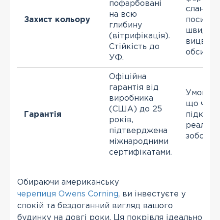
пофарбовані
сланцев
на всю
Захист кольору
посипки,
глибину
швидко
(вітрифікація).
вицвітає
Стійкість до
обсипає
УФ.
Офіційна
гарантія від
Умовна г
виробника
що част
(США) до 25
Гарантія
підкріп
років,
реальни
підтверджена
зобов'яз
міжнародними
сертифікатами.
Обираючи американську
черепиця Owens Corning
, ви інвестуєте у
спокій та бездоганний вигляд вашого
будинку на довгі роки. Ця покрівля ідеально