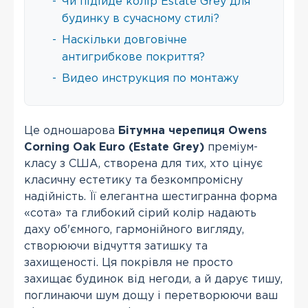
-
Чи підійде колір Estate Grey для
будинку в сучасному стилі?
-
Наскільки довговічне
антигрибкове покриття?
-
Видео инструкция по монтажу
Це одношарова
Бітумна черепиця Owens
Corning Oak Euro (Estate Grey)
преміум-
класу з США, створена для тих, хто цінує
класичну естетику та безкомпромісну
надійність. Її елегантна шестигранна форма
«сота» та глибокий сірий колір надають
даху об'ємного, гармонійного вигляду,
створюючи відчуття затишку та
захищеності. Ця покрівля не просто
захищає будинок від негоди, а й дарує тишу,
поглинаючи шум дощу і перетворюючи ваш