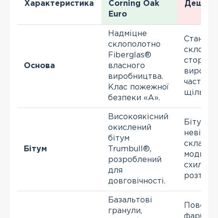
Характеристика
Corning Oak
Дешеві 
Euro
Надміцне
Стандар
склополотно
склопол
Fiberglas®
сторонн
Основа
власного
виробни
виробництва.
часто з
Клас пожежної
щільніс
безпеки «А».
Високоякісний
Бітум з
окислений
невідом
бітум
складом
Бітум
Trumbull®,
модифік
розроблений
схильни
для
розтріс
довговічності.
Базальтові
Поверх
гранули,
фарбува