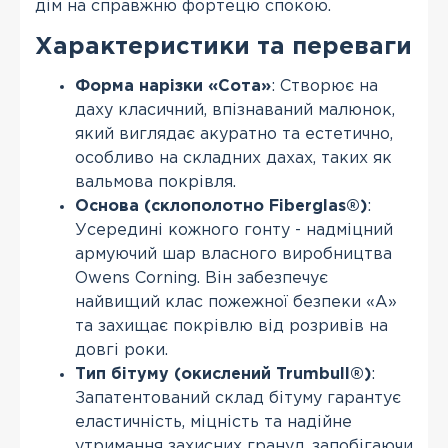
дім на справжню фортецю спокою.
Характеристики та переваги
Форма нарізки «Сота»
: Створює на
даху класичний, впізнаваний малюнок,
який виглядає акуратно та естетично,
особливо на складних дахах, таких як
вальмова покрівля.
Основа (склополотно Fiberglas®)
:
Усередині кожного гонту - надміцний
армуючий шар власного виробництва
Owens Corning. Він забезпечує
найвищий клас пожежної безпеки «А»
та захищає покрівлю від розривів на
довгі роки.
Тип бітуму (окислений Trumbull®)
:
Запатентований склад бітуму гарантує
еластичність, міцність та надійне
утримання захисних гранул, запобігаючи