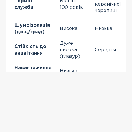
Термін
Більше
керамічної
служби
100 років
черепиці
Шумоізоляція
Висока
Низька
(дощ/град)
Дуже
Стійкість до
висока
Середня
вицвітання
(глазур)
Навантаження
Низька
на кроквяну
Дуже низька
(3,0 кг/шт)
систему
ПЕРЕГЛЯНУТІ