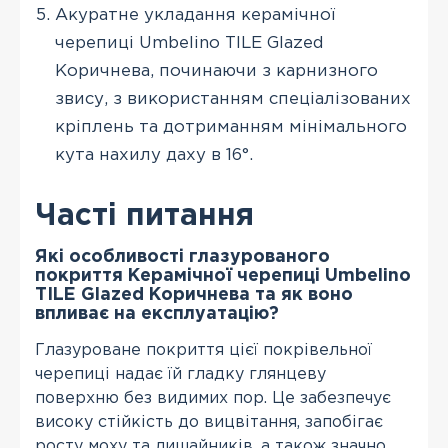
Акуратне укладання керамічної
черепиці Umbelino TILE Glazed
Коричнева, починаючи з карнизного
звису, з використанням спеціалізованих
кріплень та дотриманням мінімального
кута нахилу даху в 16°.
Часті питання
Які особливості глазурованого
покриття Керамічної черепиці Umbelino
TILE Glazed Коричнева та як воно
впливає на експлуатацію?
Глазуроване покриття цієї покрівельної
черепиці надає їй гладку глянцеву
поверхню без видимих пор. Це забезпечує
високу стійкість до вицвітання, запобігає
росту моху та лишайників, а також значно