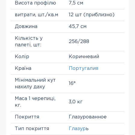
Висота профілю
7,5 см
витрати, шт./кв.м
12 шт (приблизно)
Довжина
45,7 см
Кількість у
256/288
палеті, шт:
Колір
Коричневий
Країна
Португалия
Мінімальний кут
16°
нахилу даху
Маса 1 черепиці,
3,0 кг
кг.
Покриття
Глазурованное
Тип покриття
Глазур
ь