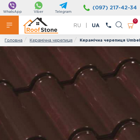
(097) 217-42-34
WhatsApp
Viber
Telegram
0
RU
|
UA
Керамічна черепиця
Керамічна черепиця Umbel
Головна