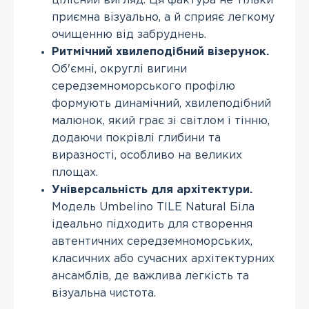
цілісний вигляд. Ця фактура не тільки
приємна візуально, а й сприяє легкому
очищенню від забруднень.
Ритмічний хвилеподібний візерунок.
Об'ємні, округлі вигини
середземноморського профілю
формують динамічний, хвилеподібний
малюнок, який грає зі світлом і тінню,
додаючи покрівлі глибини та
виразності, особливо на великих
площах.
Універсальність для архітектури.
Модель Umbelino TILE Natural Біла
ідеально підходить для створення
автентичних середземноморських,
класичних або сучасних архітектурних
ансамблів, де важлива легкість та
візуальна чистота.