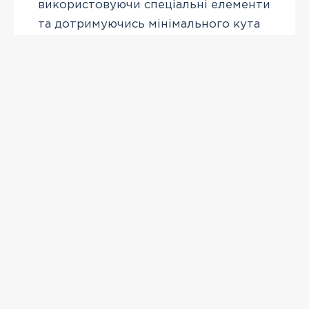
використовуючи спеціальні елементи
та дотримуючись мінімального кута
нахилу в 16° для ефективного
водовідведення.
ПЕРЕГЛЯНУТІ