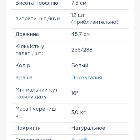
Висота профілю
7,5 см
12 шт
витрати, шт./кв.м
(приблизительно)
Довжина
45,7 см
Кількість у
256/288
палеті, шт:
Колір
Белый
Країна
Португалия
Мінімальний кут
16°
нахилу даху
Маса 1 черепиці,
3,0 кг
кг.
Покриття
Натуральное