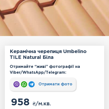
Керамічна черепиця Umbelino
TILE Natural Біла
Отримайте “живі” фотографії на
Viber/WhatsApp/Тelegram:
Отримати фото
958
₴
/м.кв.