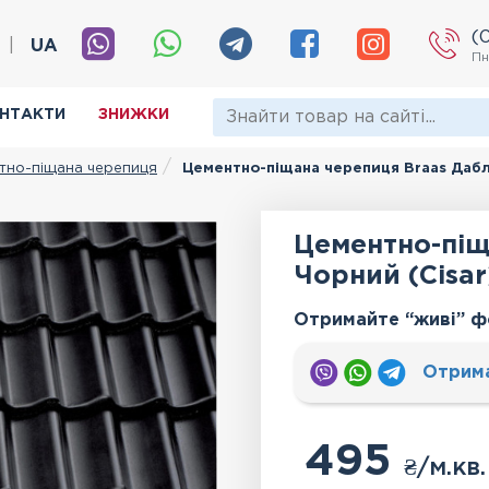
(
|
UA
Пн
НТАКТИ
ЗНИЖКИ
тно-піщана черепиця
Цементно-піщана черепиця Braas Дабл 
Цементно-піщ
Чорний (Cisar
Отримайте “живі” ф
Отрим
495
₴
/м.кв.