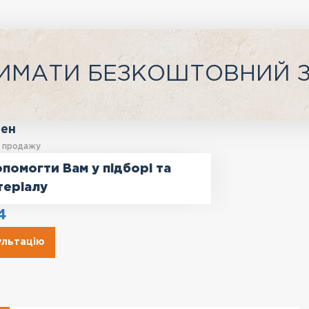
ИМАТИ БЕЗКОШТОВНИЙ 
ген
у продажу
помогти Вам у підборі та
теріалу
4
ультацію