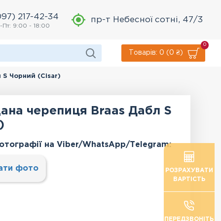
097) 217-42-34
пр-т Небесної сотні, 47/3
-Пт: 9:00 - 18:00
0
Товарів: 0 (0 ₴)
S Чорний (Cisar)
ана черепиця Braas Дабл S
)
отографії на Viber/WhatsApp/Тelegram:
ати фото
РОЗРАХУВАТИ
ВАРТІСТЬ
ПЕРЕДЗВОНІТЬ