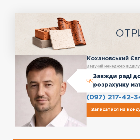
ОТР
Кохановський Єв
Ведучий менеджер відділ
Завжди раді до
розрахунку ма
(097) 217-42-3
Записатися на конс