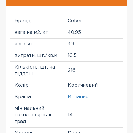
Бренд
Cobert
вага на м2, кг
40,95
вага, кг
3,9
витрати, шт./кв.м
10,5
Кількість, шт. на
216
піддоні
Колір
Коричневий
Країна
Испания
мінімальний
нахил покрівлі,
14
град