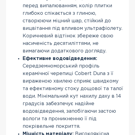
перед випалюванням, колір плитки
глибоко спікається з глиною,
створюючи міцний шар, стійкий до
вицвітання під впливом ультрафіолету.
Коричневий відтінок збереже свою
насиченість десятиліттями, не
вимагаючи додаткового догляду.
Ефективне водовідведення:
Середземноморський профіль
керамічної черепиці Cobert Duna з її
вираженою хвилею сприяє швидкому
та ефективному стоку дощової та талої
води. Мінімальний кут нахилу даху в 14
градусів забезпечує надійне
водовідведення, запобігаючи застою
вологи та проникненню її під
покрівельне покриття.
Міцність матеріалу:
Високоякісна