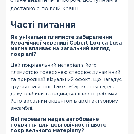
стане видатним вибором, доступним з
доставкою по всій країні.
Часті питання
Як унікальне плямисте забарвлення
Керамічної черепиці Cobert Logica Lusa
магма впливає на загальний вигляд
покрівлі?
Цей покрівельний матеріал з його
плямистою поверхнею створює динамічний
та природний візуальний ефект, що нагадує
гру світла й тіні. Таке забарвлення надає
даху глибини та індивідуальності, роблячи
його виразним акцентом в архітектурному
ансамблі.
Які переваги надає ангобоване
покриття для довговічності цього
покрівельного матеріалу?