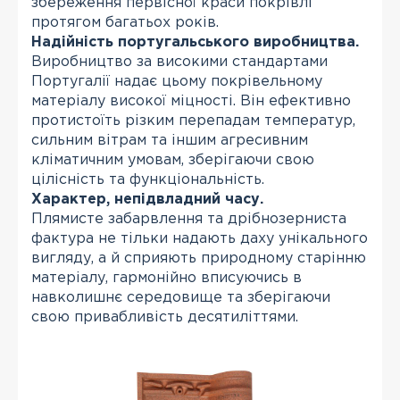
збереження первісної краси покрівлі
протягом багатьох років.
Надійність португальського виробництва.
Виробництво за високими стандартами
Португалії надає цьому покрівельному
матеріалу високої міцності. Він ефективно
протистоїть різким перепадам температур,
сильним вітрам та іншим агресивним
кліматичним умовам, зберігаючи свою
цілісність та функціональність.
Характер, непідвладний часу.
Плямисте забарвлення та дрібнозерниста
фактура не тільки надають даху унікального
вигляду, а й сприяють природному старінню
матеріалу, гармонійно вписуючись в
навколишнє середовище та зберігаючи
свою привабливість десятиліттями.