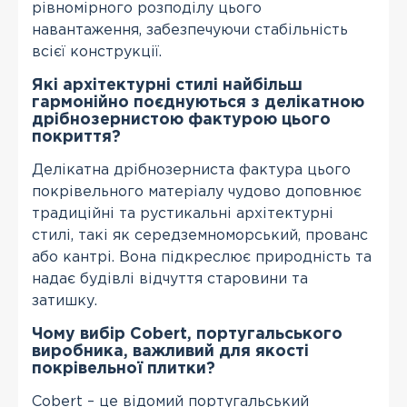
рівномірного розподілу цього
навантаження, забезпечуючи стабільність
всієї конструкції.
Які архітектурні стилі найбільш
гармонійно поєднуються з делікатною
дрібнозернистою фактурою цього
покриття?
Делікатна дрібнозерниста фактура цього
покрівельного матеріалу чудово доповнює
традиційні та рустикальні архітектурні
стилі, такі як середземноморський, прованс
або кантрі. Вона підкреслює природність та
надає будівлі відчуття старовини та
затишку.
Чому вибір Cobert, португальського
виробника, важливий для якості
покрівельної плитки?
Cobert – це відомий португальський