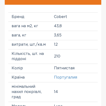
Бренд
Cobert
вага на м2, кг
43,8
вага, кг
3,65
витрати, шт./кв.м
12
Кількість, шт. на
210
піддоні
Колір
Пятнистая
Країна
Португалия
мінімальний
нахил покрівлі,
14
град