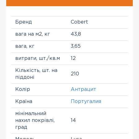
Бренд
Cobert
вага на м2, кг
43,8
вага, кг
3,65
витрати, шт./кв.м
12
Кількість, шт. на
210
піддоні
Колір
Антрацит
Країна
Португалия
мінімальний
нахил покрівлі,
14
град