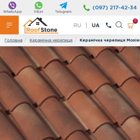
(097) 217-42-34
WhatsApp
Viber
Telegram
0
RU
|
UA
Керамічна черепиця
Керамічна черепиця Monie
Головна