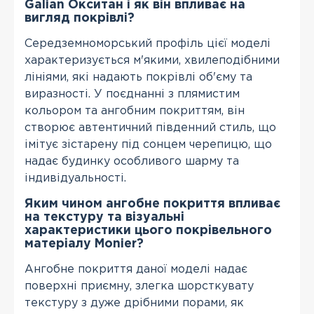
Galian Окситан і як він впливає на
вигляд покрівлі?
Середземноморський профіль цієї моделі
характеризується м'якими, хвилеподібними
лініями, які надають покрівлі об'єму та
виразності. У поєднанні з плямистим
кольором та ангобним покриттям, він
створює автентичний південний стиль, що
імітує зістарену під сонцем черепицю, що
надає будинку особливого шарму та
індивідуальності.
Яким чином ангобне покриття впливає
на текстуру та візуальні
характеристики цього покрівельного
матеріалу Monier?
Ангобне покриття даної моделі надає
поверхні приємну, злегка шорсткувату
текстуру з дуже дрібними порами, як