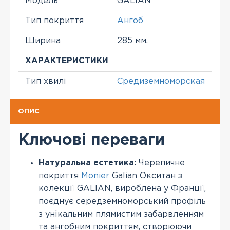
Модель
GALIAN
Тип покриття
Ангоб
Ширина
285 мм.
ХАРАКТЕРИСТИКИ
Тип хвилі
Средиземноморская
ОПИС
Ключові переваги
Натуральна естетика:
Черепичне
покриття
Monier
Galian Окситан з
колекції GALIAN, вироблена у Франції,
поєднує середземноморський профіль
з унікальним плямистим забарвленням
та ангобним покриттям, створюючи