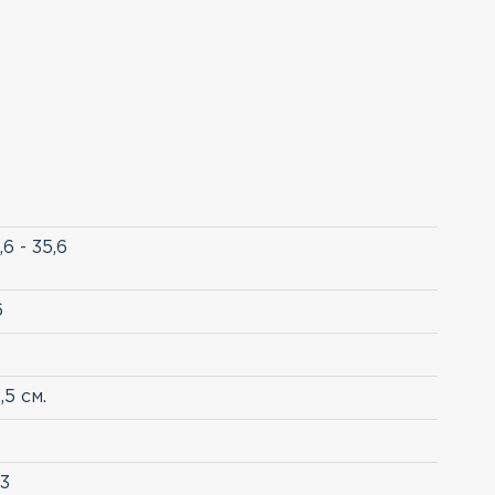
,6 - 35,6
6
,5 см.
,3