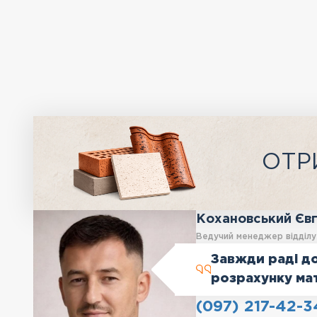
ОТР
Кохановський Єв
Ведучий менеджер відділ
Завжди раді до
розрахунку ма
(097) 217-42-3