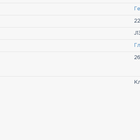
Г
2
J1
Гл
26
Кл