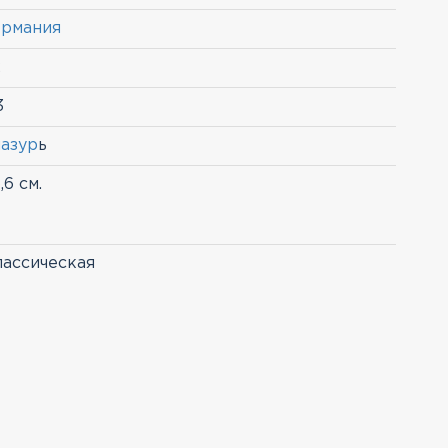
ермания
2
3
азур
ь
,6 см.
ассическая