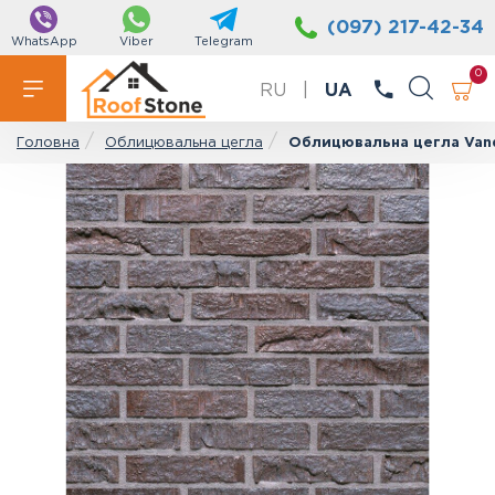
(097) 217-42-34
WhatsApp
Viber
Telegram
0
RU
|
UA
Облицювальна цегла
Облицювальна цегла Vand
Головна