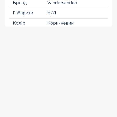
Бренд
Vandersanden
Габарити
Н/Д
Колір
Коричневий
Розділ
Клинкерный кирпич
Формат
WF
ПЕРЕГЛЯНУТІ