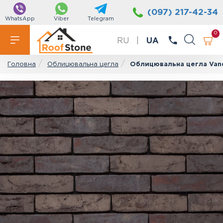
(097) 217-42-34
WhatsApp
Viber
Telegram
0
RU
|
UA
Облицювальна цегла
Облицювальна цегла Vand
Головна