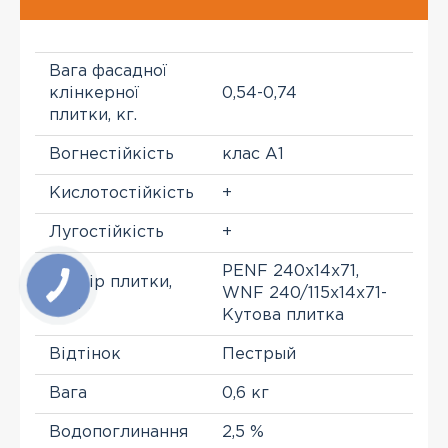
Вага фасадної
клінкерної
0,54-0,74
плитки, кг.
Вогнестійкість
клас A1
Кислотостійкість
+
Лугостійкість
+
PENF 240х14х71,
Розмір плитки,
WNF 240/115х14х71-
mm
Кутова плитка
Відтінок
Пестрый
Вага
0,6 кг
Водопоглинання
2,5 %