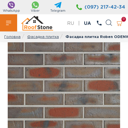
(097) 217-42-34
WhatsApp
Viber
Telegram
0
RU
|
UA
Фасадна плитка
Фасадна плитка Roben ODEN
Головна