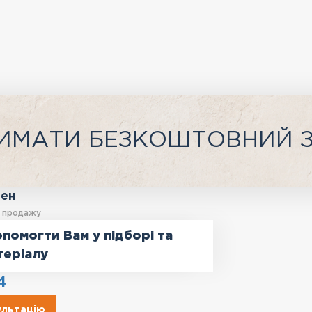
ИМАТИ БЕЗКОШТОВНИЙ 
ген
у продажу
помогти Вам у підборі та
теріалу
4
ультацію