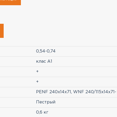
0,54-0,74
клас A1
+
+
PENF 240х14х71, WNF 240/115х14х71-
Пестрый
0,6 кг