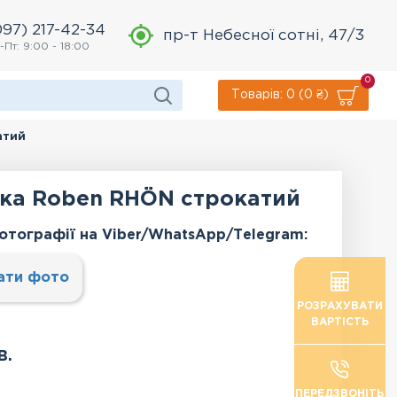
097) 217-42-34
пр-т Небесної сотні, 47/3
-Пт: 9:00 - 18:00
0
Товарів: 0 (0 ₴)
атий
ка Roben RHÖN строкатий
отографії на Viber/WhatsApp/Тelegram:
ати фото
РОЗРАХУВАТИ
ВАРТІСТЬ
в.
ПЕРЕДЗВОНІТЬ