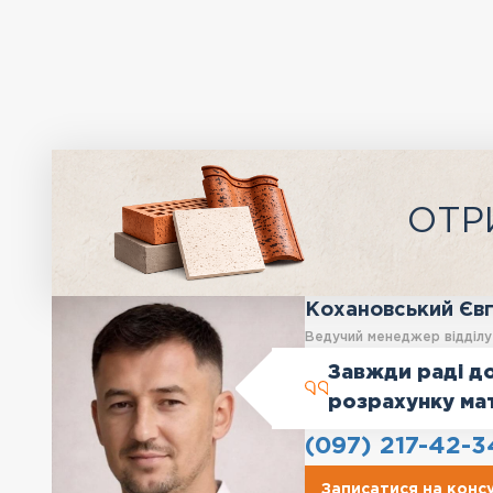
ОТР
Кохановський Єв
Ведучий менеджер відділ
Завжди раді до
розрахунку ма
(097) 217-42-3
Записатися на конс