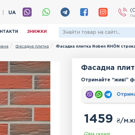
(
|
UA
Пн
НТАКТИ
ЗНИЖКИ
Фасадна плитка
Фасадна плитка Roben RHÖN строк
овна
Фасадна плит
Отримайте “живі” ф
Отрим
1459
₴
/м.к
На складі