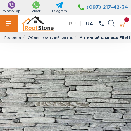
(097) 217-42-34
WhatsApp
Viber
Telegram
0
RU
|
UA
Облицювальний камінь
Античний сланець Fileti 
Головна