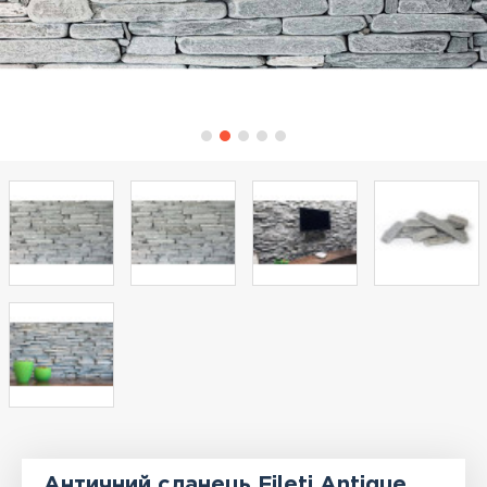
Античний сланець Fileti Antique