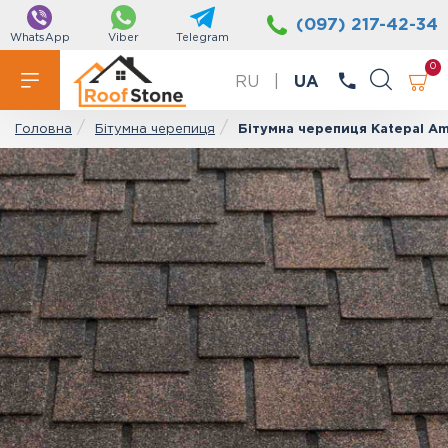
(097) 217-42-34
WhatsApp
Viber
Telegram
0
RU
|
UA
Бітумна черепиця
Бітумна черепиця Katepal Am
Головна