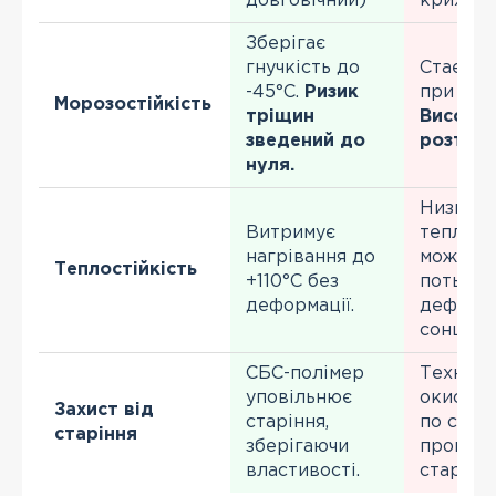
довговічний)
крихкий
Зберігає
гнучкість до
Стає кр
-45°С.
Ризик
при 0°С 
Морозостійкість
тріщин
Високий
зведений до
розтріс
нуля.
Низька
Витримує
теплості
нагрівання до
можливі
Теплостійкість
+110°С без
потьоки
деформації.
деформа
сонці.
СБС-полімер
Техноло
уповільнює
окислен
Захист від
старіння,
по собі 
старіння
зберігаючи
процес
властивості.
старіння