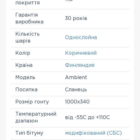
покриття
Гарантія
30 років
виробника
Кількість
Однослойна
шарів
Колір
Коричневий
Країна
Финляндия
Модель
Ambient
Посипка
Сланець
Розмір гонту
1000х340
Температурний
від -55С до +110С
діапазон
Тип бітуму
модифікований (СБС)