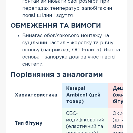
гонтам змінювати свої розміри при
перепадах температур, запобігаючи
появі щілин і здуття.
ОБМЕЖЕННЯ ТА ВИМОГИ
Вимагає обов'язкового монтажу на
суцільний настил – жорстку та рівну
основу (наприклад, ОСП-плита). Якісна
основа – запорука довговічності всієї
системи.
Порівняння з аналогами
Katepal
Дешеві
Характеристика
Ambient (цей
(окисле
товар)
бітум)
СБС-
Окисле
модифікований
(штучно
Тип бітуму
(еластичний та
зістарен