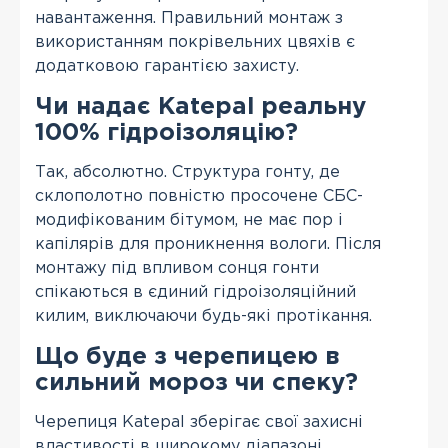
навантаження. Правильний монтаж з
використанням покрівельних цвяхів є
додатковою гарантією захисту.
Чи надає Katepal реальну
100% гідроізоляцію?
Так, абсолютно. Структура гонту, де
склополотно повністю просочене СБС-
модифікованим бітумом, не має пор і
капілярів для проникнення вологи. Після
монтажу під впливом сонця гонти
спікаються в єдиний гідроізоляційний
килим, виключаючи будь-які протікання.
Що буде з черепицею в
сильний мороз чи спеку?
Черепиця Katepal зберігає свої захисні
властивості в широкому діапазоні