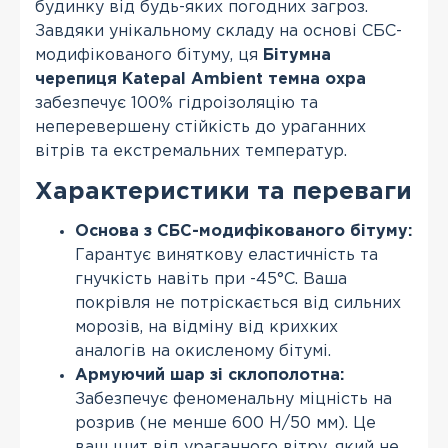
будинку від будь-яких погодних загроз.
Завдяки унікальному складу на основі СБС-
модифікованого бітуму, ця
Бітумна
черепиця Katepal Ambient темна охра
забезпечує 100% гідроізоляцію та
неперевершену стійкість до ураганних
вітрів та екстремальних температур.
Характеристики та переваги
Основа з СБС-модифікованого бітуму:
Гарантує виняткову еластичність та
гнучкість навіть при -45°С. Ваша
покрівля не потріскається від сильних
морозів, на відміну від крихких
аналогів на окисленому бітумі.
Армуючий шар зі склополотна:
Забезпечує феноменальну міцність на
розрив (не менше 600 Н/50 мм). Це
ваш щит від ураганного вітру, який не