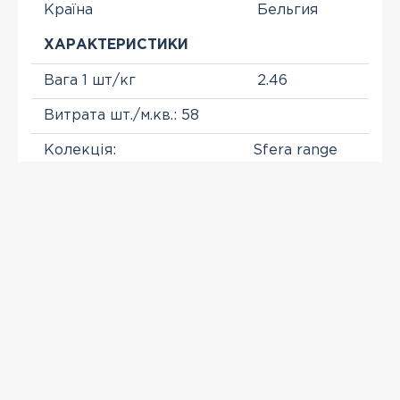
Країна
Бельгия
ХАРАКТЕРИСТИКИ
Вага 1 шт/кг
2.46
Витрата шт./м.кв.: 58
Колекція:
Sfera range
Розмір, мм.:
215x100x65
Виробник
NELISSEN
ПЕРЕГЛЯНУТІ