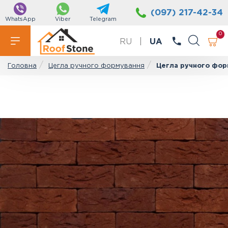
(097) 217-42-34
WhatsApp
Viber
Telegram
0
RU
|
UA
Цегла ручного формування
Цегла ручного форм
Головна