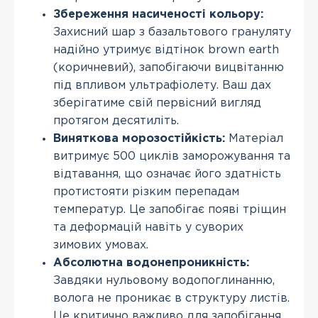
Збереження насиченості кольору:
Захисний шар з базальтового грануляту
надійно утримує відтінок brown earth
(коричневий), запобігаючи вицвітанню
під впливом ультрафіолету. Ваш дах
зберігатиме свій первісний вигляд
протягом десятиліть.
Виняткова морозостійкість:
Матеріал
витримує 500 циклів заморожування та
відтавання, що означає його здатність
протистояти різким перепадам
температур. Це запобігає появі тріщин
та деформацій навіть у суворих
зимових умовах.
Абсолютна водонепроникність:
Завдяки нульовому водопоглинанню,
волога не проникає в структуру листів.
Це критично важливо для запобігання