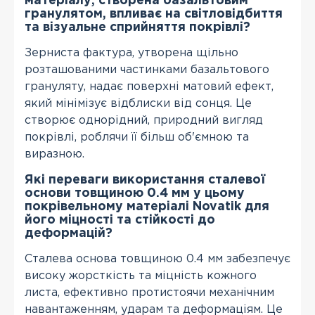
матеріалу, створена базальтовим
гранулятом, впливає на світловідбиття
та візуальне сприйняття покрівлі?
Зерниста фактура, утворена щільно
розташованими частинками базальтового
грануляту, надає поверхні матовий ефект,
який мінімізує відблиски від сонця. Це
створює однорідний, природний вигляд
покрівлі, роблячи її більш об'ємною та
виразною.
Які переваги використання сталевої
основи товщиною 0.4 мм у цьому
покрівельному матеріалі Novatik для
його міцності та стійкості до
деформацій?
Сталева основа товщиною 0.4 мм забезпечує
високу жорсткість та міцність кожного
листа, ефективно протистоячи механічним
навантаженням, ударам та деформаціям. Це