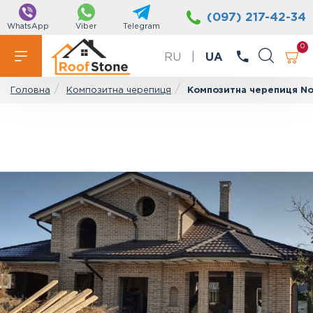
(097) 217-42-34
WhatsApp
Viber
Telegram
0
RU
|
UA
Композитна черепиця
Композитна черепиця Nov
Головна