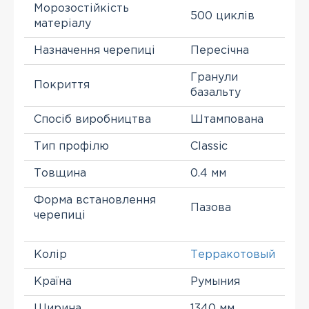
Морозостійкість
500 циклів
матеріалу
Назначення черепиці
Пересічна
Гранули
Покриття
базальту
Спосіб виробництва
Штампована
Тип профілю
Classic
Товщина
0.4 мм
Форма встановлення
Пазова
черепиці
Колір
Терракотовый
Країна
Румыния
Ширина
1340 мм