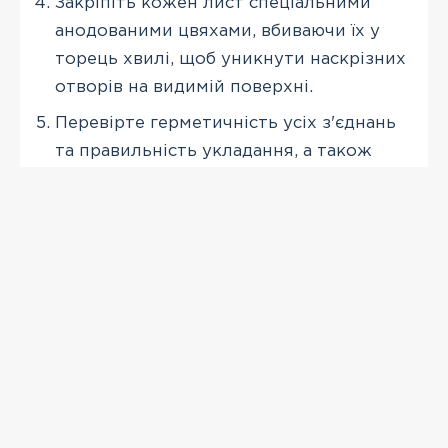
Закріпіть кожен лист спеціальними
анодованими цвяхами, вбиваючи їх у
торець хвилі, щоб уникнути наскрізних
отворів на видимій поверхні.
Перевірте герметичність усіх з'єднань
та правильність укладання, а також
встановіть конькові та торцеві
елементи.
ПЕРЕГЛЯНУТІ