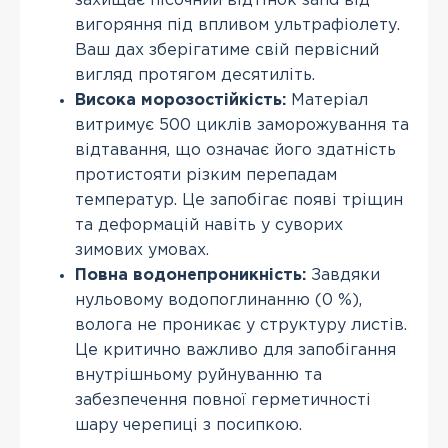
захищає пісочний відтінок sand від
вигоряння під впливом ультрафіолету.
Ваш дах зберігатиме свій первісний
вигляд протягом десятиліть.
Висока морозостійкість:
Матеріал
витримує 500 циклів заморожування та
відтавання, що означає його здатність
протистояти різким перепадам
температур. Це запобігає появі тріщин
та деформацій навіть у суворих
зимових умовах.
Повна водонепроникність:
Завдяки
нульовому водопоглинанню (0 %),
волога не проникає у структуру листів.
Це критично важливо для запобігання
внутрішньому руйнуванню та
забезпечення повної герметичності
шару черепиці з посипкою.