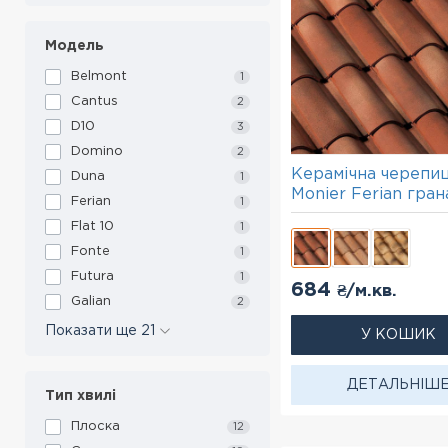
Модель
Belmont
1
Cantus
2
D10
3
Domino
2
Керамічна черепи
Duna
1
Monier Ferian гран
Ferian
1
Flat 10
1
Fonte
1
Futura
1
684
₴/м.кв.
Galian
2
Показати ще 21
У КОШИК
ДЕТАЛЬНІШ
Тип хвилі
Плоска
12