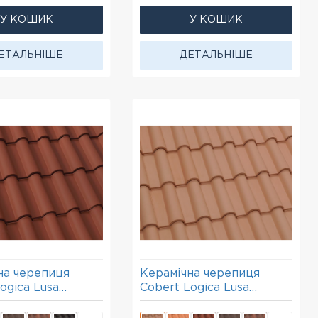
У КОШИК
У КОШИК
ЕТАЛЬНІШЕ
ДЕТАЛЬНІШЕ
на черепиця
Керамічна черепиця
ogica Lusa
Cobert Logica Lusa
солом'яний