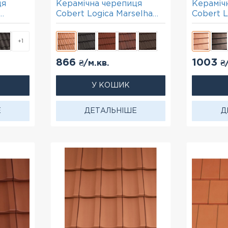
ця
Керамічна черепиця
Кераміч
Cobert Logica Marselha
Cobert L
червоний
червони
+1
866
1003
₴/м.кв.
₴
У КОШИК
Е
ДЕТАЛЬНІШЕ
Д