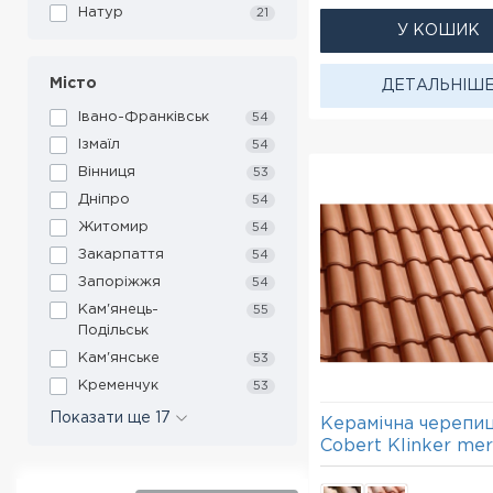
Натур
21
У КОШИК
Місто
ДЕТАЛЬНІШ
Івано-Франківськ
54
Ізмаїл
54
Вінниця
53
Дніпро
54
Житомир
54
Закарпаття
54
Запоріжжя
54
Кам'янець-
55
Подільськ
Кам'янське
53
Кременчук
53
Показати ще 17
Керамічна черепи
Cobert Klinker mer
червоний