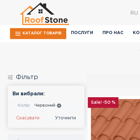
RU
ПОСЛУГИ
ПРО НАС
КО
КАТАЛОГ ТОВАРIВ
Фiльтр
Ви вибрали:
-50 %
Колір:
Червоний
Скасувати
Уточнити