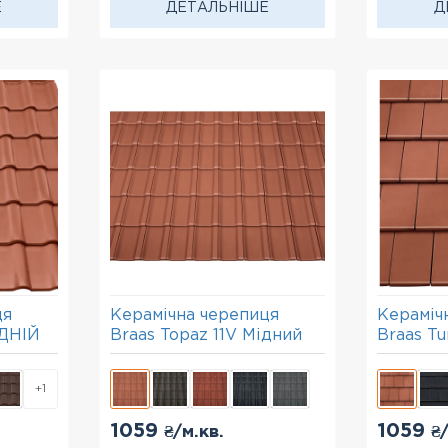
Е
ДЕТАЛЬНІШЕ
Д
ця
Керамічна черепиця
Кераміч
ЕДНІЙ
Braas Topaz 11V Мідний
Braas T
(Глазур
+1
1059
1059
₴/м.кв.
₴