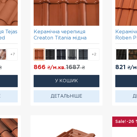
я Tejas
Керамічна черепиця
Кераміч
ed
Creaton Titania мідна
Roben P
+7
+2
866
1687
821
₴
₴/м.кв.
₴
₴/м
У КОШИК
Е
ДЕТАЛЬНІШЕ
Д
-26 