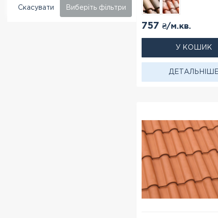
Скасувати
Виберіть фільтри
757
₴/м.кв.
У КОШИК
ДЕТАЛЬНІШ