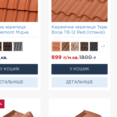
на черепиця
Керамічна черепиця Tejas
iemont Мідна
Borja TB-12 Red (Іспанія)
+7
899
1800
.кв.
₴/м.кв.
₴
У КОШИК
У КОШИК
ЕТАЛЬНІШЕ
ДЕТАЛЬНІШЕ
%