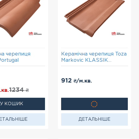
на черепиця
Керамічна черепиця Toza
Portugal
Markovic KLASSIK
PREMIUM
912
₴/м.кв.
1234
.кв.
₴
У КОШИК
ЕТАЛЬНІШЕ
ДЕТАЛЬНІШЕ