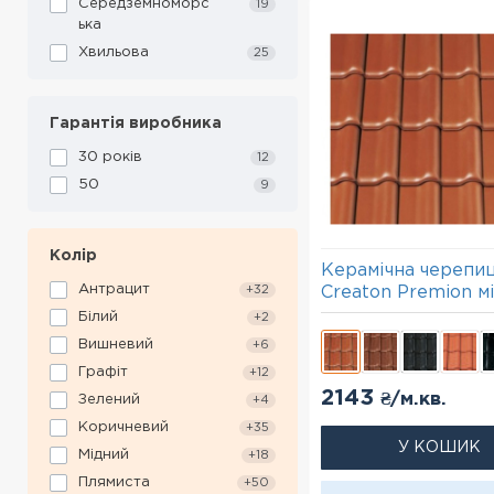
Середземноморс
19
ька
Хвильова
25
Гарантія виробника
30 років
12
50
9
Колір
Керамічна черепи
Антрацит
Creaton Premion м
+32
Білий
+2
Вишневий
+6
Графіт
+12
2143
₴/м.кв.
Зелений
+4
Коричневий
+35
У КОШИК
Мідний
+18
Плямиста
+50