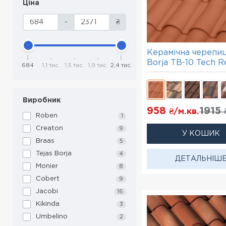
Ціна
-
₴
Керамічна черепиц
Borja TB-10 Tech R
684
1,1 тис.
1,5 тис.
1,9 тис.
2,4 тис.
Виробник
958
1915
₴/м.кв.
Roben
1
Creaton
9
У КОШИК
Braas
5
Tejas Borja
4
ДЕТАЛЬНІШ
Monier
8
Cobert
9
Jacobi
16
Kikinda
3
Umbelino
2