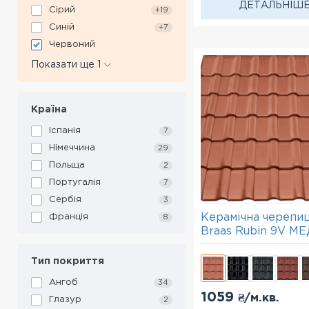
ДЕТАЛЬНІШ
Сірий
+19
Синій
+7
Червоний
Показати ще 1
Країна
Іспанія
7
Німеччина
29
Польща
2
Португалія
7
Сербія
3
Керамічна черепи
Франція
8
Braas Rubin 9V М
Тип покриття
Ангоб
34
1059
₴/м.кв.
Глазур
2