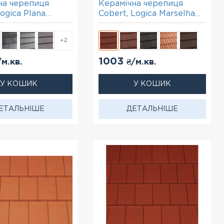
на черепиця
Керамічна черепиця
ogica Plana
Cobert, Logica Marselha
й
мідний
+2
1003
/м.кв.
₴/м.кв.
У КОШИК
У КОШИК
ЕТАЛЬНІШЕ
ДЕТАЛЬНІШЕ