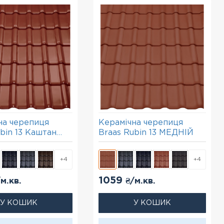
на черепиця
Керамічна черепиця
bin 13 Каштан
Braas Rubin 13 МЕДНІЙ
)
+4
+4
1059
/м.кв.
₴/м.кв.
У КОШИК
У КОШИК