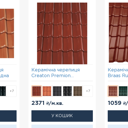
ця
Керамічна черепиця
Кераміч
ідна
Creaton Premion
Braas Ru
коричнева глазур
(Глазур
+7
+7
2371
1059
₴/м.кв.
₴
У КОШИК