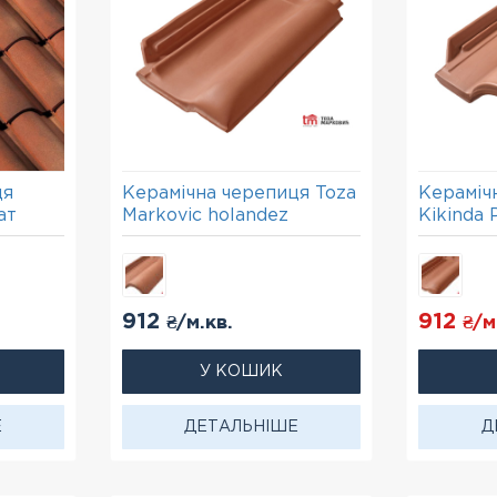
ця
Керамічна черепиця Toza
Кераміч
ат
Markovic holandez
Kikinda 
912
912
₴/м.кв.
₴/м
У КОШИК
Е
ДЕТАЛЬНІШЕ
Д