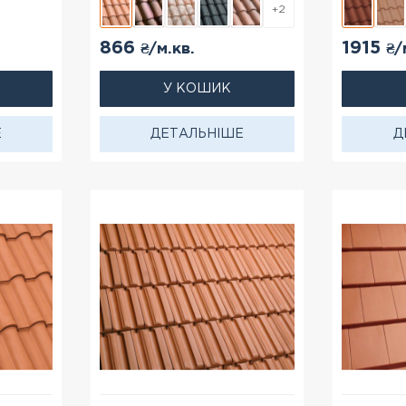
+2
866
1915
₴/м.кв.
₴/
У КОШИК
Е
ДЕТАЛЬНІШЕ
Д