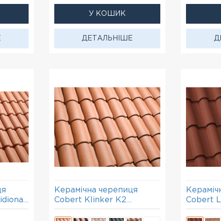
У КОШИК
Е
ДЕТАЛЬНІШЕ
Д
ця
Керамічна черепиця
Кераміч
idional
Cobert Klinker К2
Cobert L
червоний
мідний